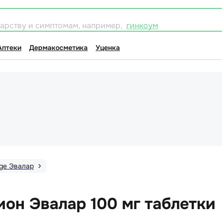
карству и симптомам, например,
гинкоум
Аптеки
Дермакосметика
Уценка
Age Эвалар
ион Эвалар 100 мг таблетки