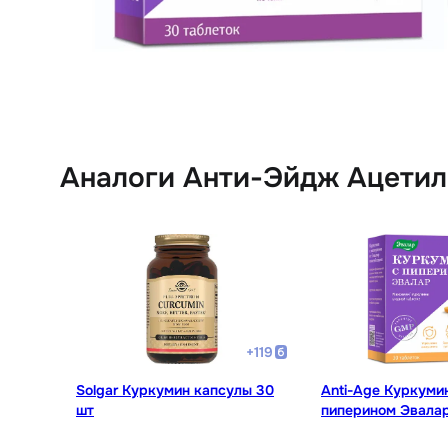
Аналоги Анти-Эйдж Ацетил
+
119
Solgar Куркумин капсулы 30
Anti-Age Куркуми
шт
пиперином Эвалар
30 шт