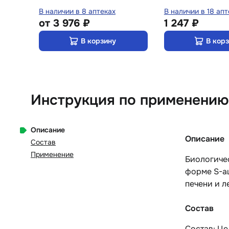
В наличии в 8 аптеках
В наличии в 18 апт
от
3 976 ₽
1 247 ₽
В корзину
В кор
Инструкция по применению 
Описание
Описание
Состав
Применение
Биологичес
форме S-ац
печени и л
Состав
Состав: Це