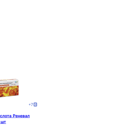
+
7
слота Реневал
 шт