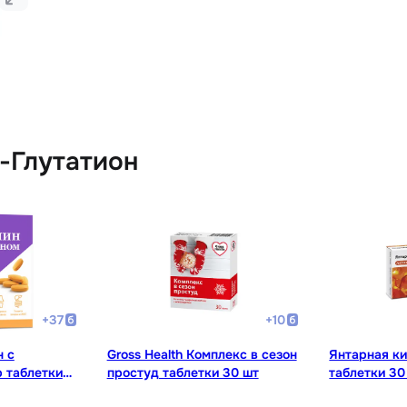
-Глутатион
+
37
+
10
н с
Gross Health Комплекс в сезон
Янтарная ки
 таблетки
простуд таблетки 30 шт
таблетки 30