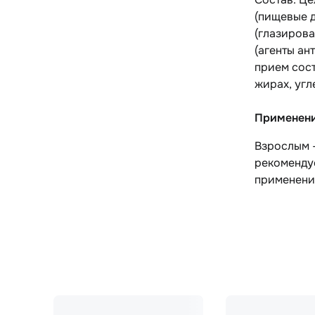
(пищевые д
(глазирова
(агенты ан
прием сост
жирах, угл
Применен
Взрослым –
рекомендуе
применени