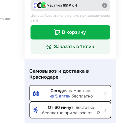
Частями
651
₽ х 4
Цена действительна только при заказе через
тзыва
сайт.
В корзину
Заказать в 1 клик
Самовывоз и доставка
в
Краснодаре
Сегодня
самовывоз
из
5
аптек
бесплатно
От 60 минут
, доставка
бесплатно при заказе от --₽