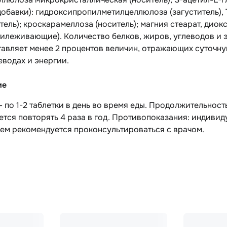
обавки): гидроксипропилметилцеллюлоза (загуститель), 
тель); кроскарамеллоза (носитель); магния стеарат, дио
тилеживающие). Количество белков, жиров, углеводов и э
авляет менее 2 процентов величин, отражающих суточную
еводах и энергии.
ие
 по 1-2 таблетки в день во время еды. Продолжительност
тся повторять 4 раза в год. Противопоказания: индиви
ем рекомендуется проконсультироваться с врачом.