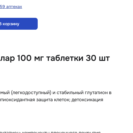
 59 аптеках
В корзину
лар 100 мг таблетки 30 шт
мый (легкодоступный) и стабильный глутатион в
тиоксидантная защита клеток; детоксикация
лутатион; компоненты пленочного покрытия