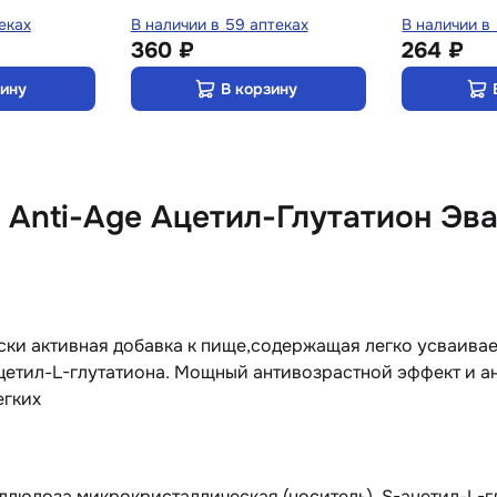
еках
В наличии в 59 аптеках
В наличии в
360 ₽
264 ₽
зину
В корзину
Anti-Age Ацетил-Глутатион Эва
ки активная добавка к пище,содержащая легко усваивае
етил-L-глутатиона. Мощный антивозрастной эффект и ан
егких
ллюлоза микрокристаллическая (носитель), S-ацетил-L-г