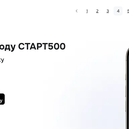
1
2
3
4
коду СТАРТ500
ку