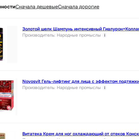
рности
Cначала дешевые
Cначала дорогие
Золотой шелк Шампунь интенсивный Гиалурон+Колла
Производитель
:
Народные промыслы
i
Novosvit Гель-лифтинг для лица с эффектом подтяжки
Производитель
:
Народные промыслы
i
Витатека Крем для ног охлаждающий от отеков Конск