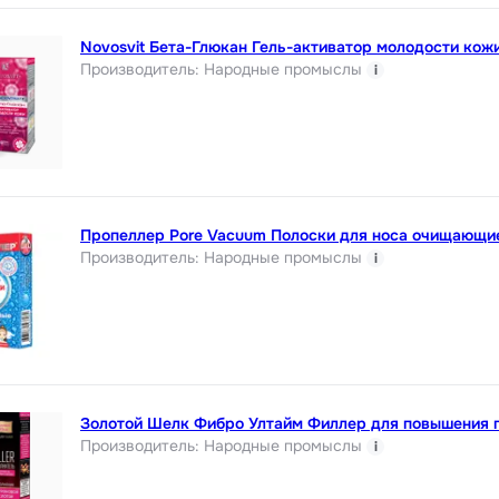
Novosvit Бета-Глюкан Гель-активатор молодости кож
Производитель
:
Народные промыслы
i
Пропеллер Pore Vacuum Полоски для носа очищающи
Производитель
:
Народные промыслы
i
Золотой Шелк Фибро Ултайм Филлер для повышения г
Производитель
:
Народные промыслы
i