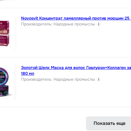
Novosvit Концентрат ламеллярный против морщин 25
Производитель
:
Народные промыслы
i
Золотой Шелк Маска для волос Гиалурон+Коллаген 
180 мл
Производитель
:
Народные промыслы
i
Показать еще