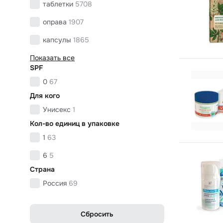
таблетки
5708
оправа
1907
капсулы
1865
Показать все
SPF
0
67
Для кого
Унисекс
1
Кол-во единиц в упаковке
1
63
6
5
Страна
Россия
69
Сбросить