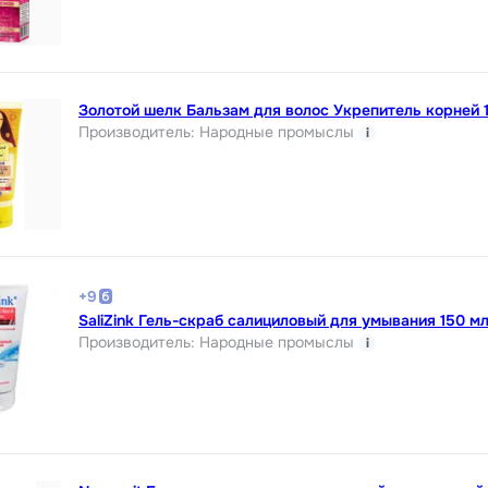
Золотой шелк Бальзам для волос Укрепитель корней 
Производитель
:
Народные промыслы
i
+
9
SaliZink Гель-скраб салициловый для умывания 150 м
Производитель
:
Народные промыслы
i