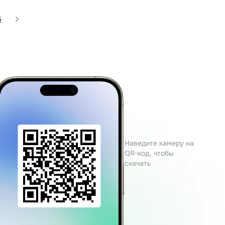
5
Наведите камеру на
QR-код, чтобы
скачать