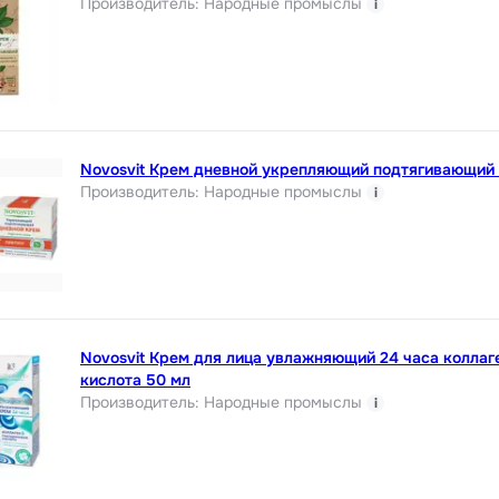
Производитель
:
Народные промыслы
i
Novosvit Крем дневной укрепляющий подтягивающий
Производитель
:
Народные промыслы
i
Novosvit Крем для лица увлажняющий 24 часа коллаг
кислота 50 мл
Производитель
:
Народные промыслы
i