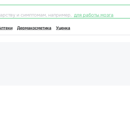
карству и симптомам, например,
для работы мозга
Аптеки
Дермакосметика
Уценка