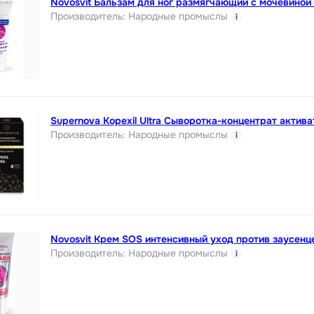
Novosvit Бальзам для ног размягчающий с мочевиной 
Производитель
:
Народные промыслы
i
Supernova Kopexil Ultra Сыворотка-концентрат актива
Производитель
:
Народные промыслы
i
Novosvit Крем SOS интенсивный уход против заусенц
Производитель
:
Народные промыслы
i