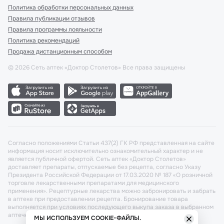
Политика обработки персональных данных
Правила публикации отзывов
Правила программы лояльности
Политика рекомендаций
Продажа дистанционным способом
©
2026
Сеть аптек «Доктор Столетов» Все права защищены
Согласно положениями Статьи 437(2) ГК РФ представленная на сайте
информация носит исключительно ознакомительный характер и не
является публичной офертой. Сеть аптек «Доктор Столетов»
доставляет препараты, отпускаемые без рецепта, согласно Указу
Президента Российской Федерации от 17.03.2020 № 187 «О розничной
торговле лекарственными препаратами для медицинского
применения». Рецептурные лекарства можно забронировать и забрать
в аптеке при предоставлении рецепта. Бронирование товара
выполняется при условиях последующего выкупа заказа в выбранном
аптечном пункте.
МЫ ИСПОЛЬЗУЕМ COOKIE-ФАЙЛЫ.