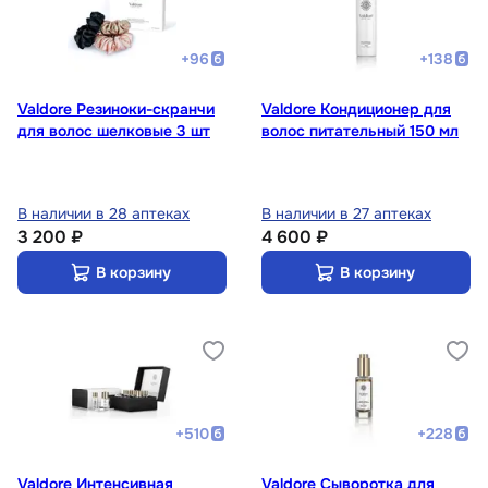
+
96
+
138
Valdore Резиноки-скранчи
Valdore Кондиционер для
для волос шелковые 3 шт
волос питательный 150 мл
В наличии в 28 аптеках
В наличии в 27 аптеках
3 200 ₽
4 600 ₽
В корзину
В корзину
+
510
+
228
Valdore Интенсивная
Valdore Сыворотка для