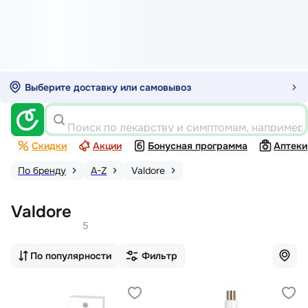
Выберите доставку или самовывоз
Поиск по лекарству и симптомам, например
Скидки
Акции
Бонусная программа
Аптеки
По бренду
A-Z
Valdore
Valdore
5
По популярности
Фильтр