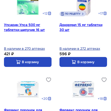
+
12
+
17
ПО РЕЦЕПТУ
Упсарин Упса 500 мг
Донормил 15 мг таблетки
таблетки шипучие 16 шт
30 шт
В наличии в 270 аптеках
В наличии в 272 аптеках
421 ₽
596 ₽
В корзину
В корзину
+
20
+
18
Фервекс порошок для
Фервекс порошок для