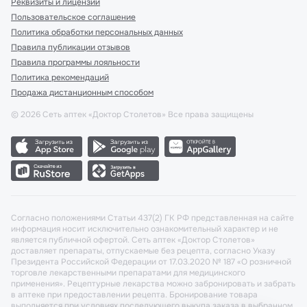
Реквизиты и лицензии
Пользовательское соглашение
Политика обработки персональных данных
Правила публикации отзывов
Правила программы лояльности
Политика рекомендаций
Продажа дистанционным способом
©
2026
Сеть аптек «Доктор Столетов» Все права защищены
Согласно положениями Статьи 437(2) ГК РФ представленная на сайте
информация носит исключительно ознакомительный характер и не
является публичной офертой. Сеть аптек «Доктор Столетов»
доставляет препараты, отпускаемые без рецепта, согласно Указу
Президента Российской Федерации от 17.03.2020 № 187 «О розничной
торговле лекарственными препаратами для медицинского
применения». Рецептурные лекарства можно забронировать и забрать
в аптеке при предоставлении рецепта. Бронирование товара
выполняется при условиях последующего выкупа заказа в выбранном