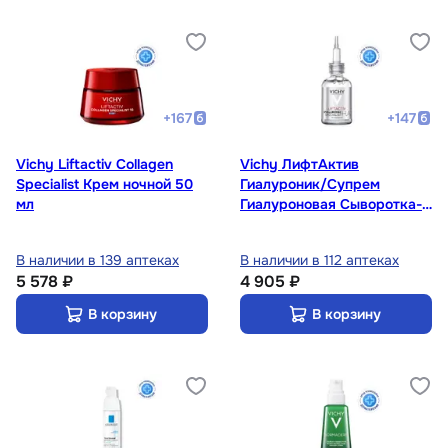
+
167
+
147
Vichy Liftactiv Collagen
Vichy ЛифтАктив
Specialist Крем ночной 50
Гиалуроник/Супрем
мл
Гиалуроновая Сыворотка-
филлер 30 мл
В наличии в 139 аптеках
В наличии в 112 аптеках
5 578 ₽
4 905 ₽
В корзину
В корзину