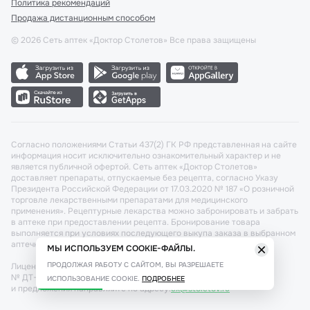
Политика рекомендаций
Продажа дистанционным способом
©
2026
Сеть аптек «Доктор Столетов» Все права защищены
Согласно положениями Статьи 437(2) ГК РФ представленная на сайте
информация носит исключительно ознакомительный характер и не
является публичной офертой. Сеть аптек «Доктор Столетов»
доставляет препараты, отпускаемые без рецепта, согласно Указу
Президента Российской Федерации от 17.03.2020 № 187 «О розничной
торговле лекарственными препаратами для медицинского
применения». Рецептурные лекарства можно забронировать и забрать
в аптеке при предоставлении рецепта. Бронирование товара
выполняется при условиях последующего выкупа заказа в выбранном
аптечном пункте.
МЫ ИСПОЛЬЗУЕМ COOKIE-ФАЙЛЫ.
ПРОДОЛЖАЯ РАБОТУ С САЙТОМ, ВЫ РАЗРЕШАЕТЕ
Лицензия №: ЛО-77-02-011340 от 22 декабря 2020г. Разрешение
№ ДТ-77-000421 от 25.10.2021 г. Вопросы по заказам, претензии
ИСПОЛЬЗОВАНИЕ COOKIE.
ПОДРОБНЕЕ
и предложения направляйте по адресу:
cx@stoletov.ru