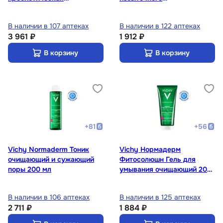
восстанавливающая
потоотделения 72 ч 50 мл
против несовершенств 30
В наличии в 107 аптеках
В наличии в 122 аптеках
мл
3 961 ₽
1 912 ₽
В корзину
В корзину
+
81
+
56
Vichy Normaderm Тоник
Vichy Нормадерм
очищающий и сужающий
Фитосолюшн Гель для
поры 200 мл
умывания очищающий 200
мл
В наличии в 106 аптеках
В наличии в 125 аптеках
2 711 ₽
1 884 ₽