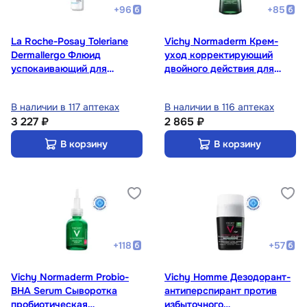
+
96
+
85
La Roche-Posay Toleriane
Vichy Normaderm Крем-
Dermallergo Флюид
уход корректирующий
успокаивающий для
двойного действия для
сверхчувствительной кожи
проблемной кожи склонной
40 мл
к жирности 50 мл
В наличии в 117 аптеках
В наличии в 116 аптеках
3 227 ₽
2 865 ₽
В корзину
В корзину
+
118
+
57
Vichy Normaderm Probio-
Vichy Homme Дезодорант-
BHA Serum Сыворотка
антиперспирант против
пробиотическая
избыточного