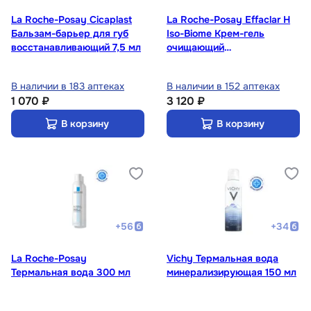
La Roche-Posay Cicaplast
La Roche-Posay Effaclar H
Бальзам-барьер для губ
Iso-Biome Крем-гель
восстанавливающий 7,5 мл
очищающий
успокаивающий для
ослабленной кожи 390 мл
В наличии в 183 аптеках
В наличии в 152 аптеках
1 070 ₽
3 120 ₽
В корзину
В корзину
+
56
+
34
La Roche-Posay
Vichy Термальная вода
Термальная вода 300 мл
минерализирующая 150 мл