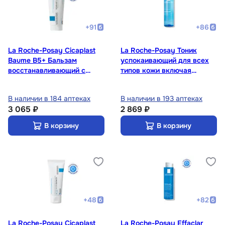
+
91
+
86
La Roche-Posay Cicaplast
La Roche-Posay Тоник
Baume B5+ Бальзам
успокаивающий для всех
восстанавливающий с
типов кожи включая
витамином В5+ 100 мл
чувствительную 200 мл
В наличии в 184 аптеках
В наличии в 193 аптеках
3 065 ₽
2 869 ₽
В корзину
В корзину
+
48
+
82
La Roche-Posay Cicaplast
La Roche-Posay Effaclar