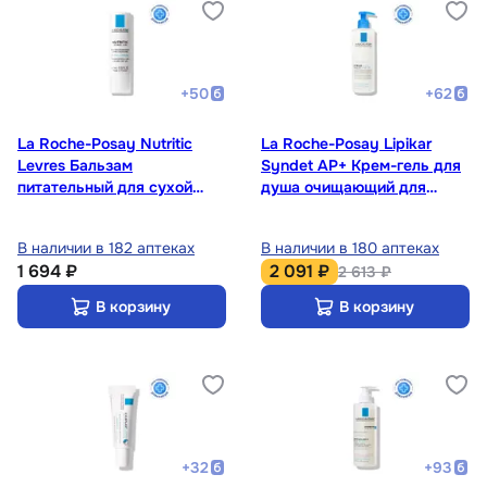
+
50
+
62
La Roche-Posay Nutritic
La Roche-Posay Lipikar
Levres Бальзам
Syndet AP+ Крем-гель для
питательный для сухой
душа очищающий для
кожи губ 4,7 мл
сухой кожи детей и
взрослых 400 мл
В наличии в 182 аптеках
В наличии в 180 аптеках
1 694 ₽
2 091 ₽
2 613 ₽
В корзину
В корзину
+
32
+
93