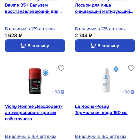
Baume B5+ Бальзам
Лосьон для лица
восстанавливающий для
очищающий матирующий
лица и тела с витамином
для сужения пор 200 мл
В5+ 40 мл
В наличии в 179 аптеках
В наличии в 175 аптеках
1 623 ₽
2 744 ₽
В корзину
В корзину
+
58
+
38
Vichy Homme Дезодорант-
La Roche-Posay
антиперспирант против
Термальная вода 150 мл
избыточного
потоотделения 96 ч 50 мл
В наличии в 164 аптеках
В наличии в 180 аптеках