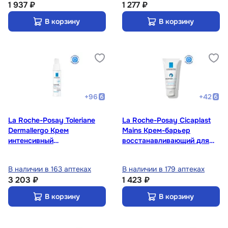
1 937 ₽
1 277 ₽
В корзину
В корзину
+
96
+
42
La Roche-Posay Toleriane
La Roche-Posay Cicaplast
Dermallergo Крем
Mains Крем-барьер
интенсивный
восстанавливающий для
успокаивающий для
кожи рук 50 мл
сверхчувствительной кожи
В наличии в 163 аптеках
В наличии в 179 аптеках
40 мл
3 203 ₽
1 423 ₽
В корзину
В корзину