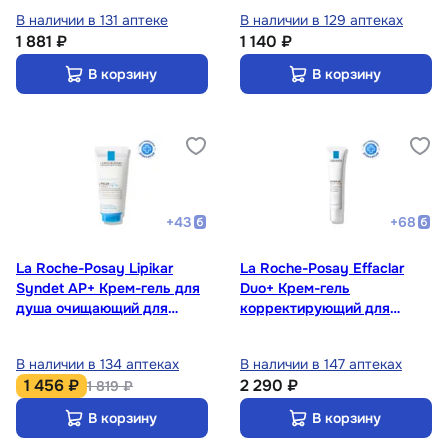
В наличии в 131 аптеке
В наличии в 129 аптеках
1 881 ₽
1 140 ₽
В корзину
В корзину
+
43
+
68
La Roche-Posay Lipikar
La Roche-Posay Effaclar
Syndet AP+ Крем-гель для
Duo+ Крем-гель
душа очищающий для
корректирующий для
сухой кожи детей и
жирной проблемной кожи
взрослых 200 мл
SPF 30 40 мл
В наличии в 134 аптеках
В наличии в 147 аптеках
1 456 ₽
2 290 ₽
1 819 ₽
В корзину
В корзину