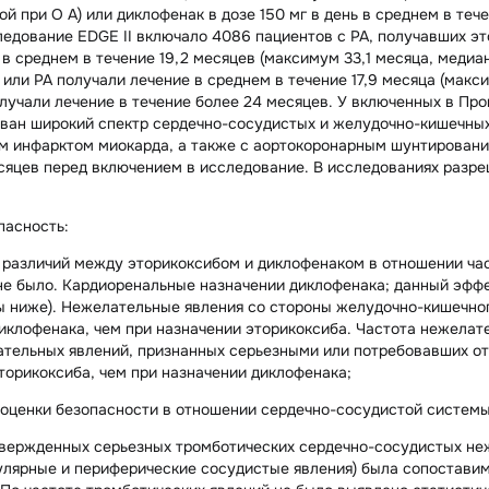
й при О А) или диклофенак в дозе 150 мг в день в среднем в тече
ледование EDGE II включало 4086 пациентов с РА, получавших это
ь в среднем в течение 19,2 месяцев (максимум 33,1 месяца, мед
 или РА получали лечение в среднем в течение 17,9 месяца (макси
лучали лечение в течение более 24 месяцев. У включенных в Пр
ван широкий спектр сердечно-сосудистых и желудочно-кишечных
м инфарктом миокарда, а также с аортокоронарным шунтирован
сяцев перед включением в исследование. В исследованиях разре
пасность:
различий между эторикоксибом и диклофенаком в отношении ча
е было. Кардиоренальные назначении диклофенака; данный эфф
 ниже). Нежелательные явления со стороны желудочно-кишечног
иклофенака, чем при назначении эторикоксиба. Частота нежелате
тельных явлений, признанных серьезными или потребовавших о
торикоксиба, чем при назначении диклофенака;
 оценки безопасности в отношении сердечно-сосудистой системы
вержденных серьезных тромботических сердечно-сосудистых не
лярные и периферические сосудистые явления) была сопостави