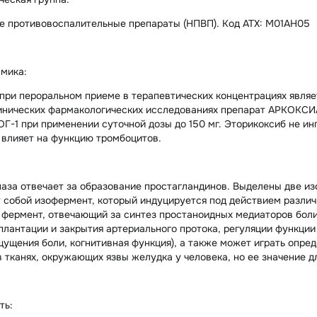
е противовоспалительные препараты (НПВП). Код ATX: М01АН05
мика:
при пероральном приеме в терапевтических концентрациях явля
линических фармакологических исследованиях препарат АРКОКСИ
ОГ-1 при применении суточной дозы до 150 мг. Эторикоксиб не и
 влияет на функцию тромбоцитов.
аза отвечает за образование простагландинов. Выделены две из
 собой изофермент, который индуцируется под действием разли
 фермент, отвечающий за синтез простаноидных медиаторов боли
плантации и закрытия артериального протока, регуляции функции
щущения боли, когнитивная функция), а также может играть опре
 тканях, окружающих язвы желудка у человека, но ее значение д
ть: