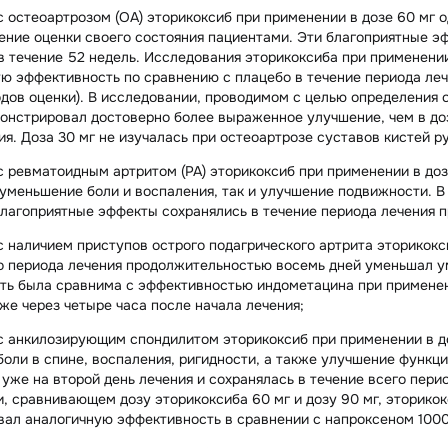
с остеоартрозом (ОА) эторикоксиб при применении в дозе 60 мг 
ение оценки своего состояния пациентами. Эти благоприятные э
в течение 52 недель. Исследования эторикоксиба при применении
ю эффективность по сравнению с плацебо в течение периода леч
дов оценки). В исследовании, проводимом с целью определения 
онстрировал достоверно более выраженное улучшение, чем в дозе
ия. Доза 30 мг не изучалась при остеоартрозе суставов кистей ру
с ревматоидным артритом (РА) эторикоксиб при применении в дозе
уменьшение боли и воспаления, так и улучшение подвижности. В
 благоприятные эффекты сохранялись в течение периода лечения 
с наличием приступов острого подагрического артрита эторикокси
о периода лечения продолжительностью восемь дней уменьшал у
ь была сравнима с эффективностью индометацина при применении
же через четыре часа после начала лечения;
с анкилозирующим спондилитом эторикоксиб при применении в до
оли в спине, воспаления, ригидности, а также улучшение функц
уже на второй день лечения и сохранялась в течение всего пер
, сравнивающем дозу эторикоксиба 60 мг и дозу 90 мг, эторикокси
ал аналогичную эффективность в сравнении с напроксеном 1000 