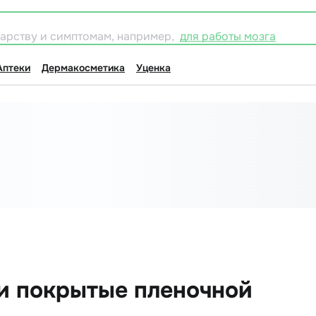
карству и симптомам, например,
для работы мозга
Аптеки
Дермакосметика
Уценка
ки покрытые пленочной