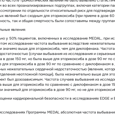
 По частоте тромботических явлений не было выявлено статисти
 во всех проанализированных подгруппах, включая категории па
ассмотрении по отдельности относительный риск для подтвержд
х явлений был сходным для эторикоксиба (при приеме в дозе 60 м
ность, так и общая смертность были сопоставимы между группа
льные явления:
но у 50% пациентов, включенных в исследование MEDAL, при ис
этом исследовании частота выбывания вследствие нежелательных
и значимо выше для эторикоксиба, чем для диклофенака. Частот
достаточностью (случаи выбывания из исследования и серьезные 
а в дозе 150 мг, но была выше для эторикоксиба в дозе 90 мг по
 для эторикоксиба в дозе 90 мг по сравнению с диклофенаком в 
ых нежелательных сердечной недостаточностью (явления, котор
деления неотложной помощи), была незначительно выше для этор
ект был дозозависимым. Частота случаев выбывания из исследо
а выше для эторикоксиба по сравнению с диклофенаком в дозе 1
и значимый для эторикоксиба в дозе 90 мг, но не для эторикоксиб
 оценки кардиоренальной безопасности в исследованиях EDGE и 
исследованиях Программы MEDAL абсолютная частота выбывания 