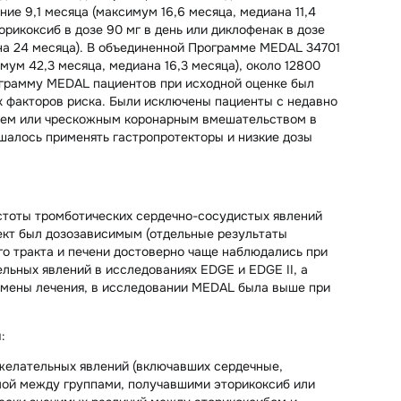
ние 9,1 месяца (максимум 16,6 месяца, медиана 11,4
рикоксиб в дозе 90 мг в день или диклофенак в дозе
иана 24 месяца). В объединенной Программе MEDAL 34701
мум 42,3 месяца, медиана 16,3 месяца), около 12800
ограмму MEDAL пациентов при исходной оценке был
 факторов риска. Были исключены пациенты с недавно
ием или чрескожным коронарным вмешательством в
шалось применять гастропротекторы и низкие дозы
стоты тромботических сердечно-сосудистых явлений
ект был дозозависимым (отдельные результаты
о тракта и печени достоверно чаще наблюдались при
льных явлений в исследованиях EDGE и EDGE II, а
тмены лечения, в исследовании MEDAL была выше при
:
желательных явлений (включавших сердечные,
мой между группами, получавшими эторикоксиб или