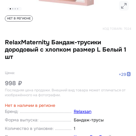
НЕТ В РЕГИОНЕ
КОД ТОВАРА:
7024
RelaxMaternity Бандаж-трусики
дородовый с хлопком размер L Белый 1
шт
Цена:
+
29
998 ₽
Последняя цена продажи
. Внешний вид товара может отличаться от
изображённого на фотографии.
Нет в наличии в регионе
Бренд
:
Relaxsan
Форма выпуска
:
Бандаж-трусы
Количество в упаковке
:
1