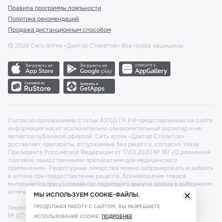
Правила программы лояльности
Политика рекомендаций
Продажа дистанционным способом
©
2026
Сеть аптек «Доктор Столетов» Все права защищены
Согласно положениями Статьи 437(2) ГК РФ представленная на сайте
информация носит исключительно ознакомительный характер и не
является публичной офертой. Сеть аптек «Доктор Столетов»
доставляет препараты, отпускаемые без рецепта, согласно Указу
Президента Российской Федерации от 17.03.2020 № 187 «О розничной
торговле лекарственными препаратами для медицинского
применения». Рецептурные лекарства можно забронировать и забрать
в аптеке при предоставлении рецепта. Бронирование товара
выполняется при условиях последующего выкупа заказа в выбранном
аптечном пункте.
МЫ ИСПОЛЬЗУЕМ COOKIE-ФАЙЛЫ.
ПРОДОЛЖАЯ РАБОТУ С САЙТОМ, ВЫ РАЗРЕШАЕТЕ
Лицензия №: ЛО-77-02-011340 от 22 декабря 2020г. Разрешение
№ ДТ-77-000421 от 25.10.2021 г. Вопросы по заказам, претензии
ИСПОЛЬЗОВАНИЕ COOKIE.
ПОДРОБНЕЕ