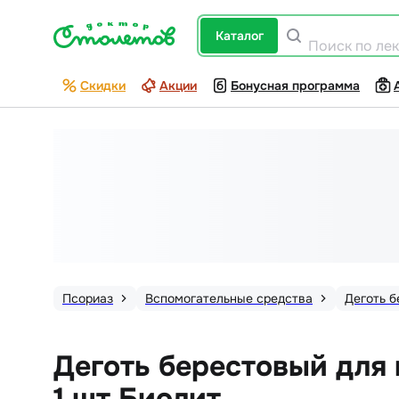
каталог
Поиск по ле
Скидки
Акции
Бонусная программа
Псориаз
Вспомогательные средства
Деготь 
Деготь берестовый для
1 шт Биолит