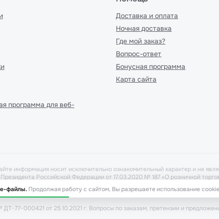
и
Доставка и оплата
Ночная доставка
Где мой заказ?
Вопрос-ответ
ки
Бонусная программа
Карта сайта
ая программа для веб-
айте информация носит исключительно ознакомительный характер и не явля
у Президента Российской Федерации от 17.03.2020 № 187 «О розничной тор
рать в аптеке при предоставлении рецепта. Бронирование товара выполня
ie-файлы.
Продолжая работу с сайтом, Вы разрешаете использование cookie
 ДТ-77-000421 от 25.10.2021 г. Вопросы по заказам, претензии и предложен