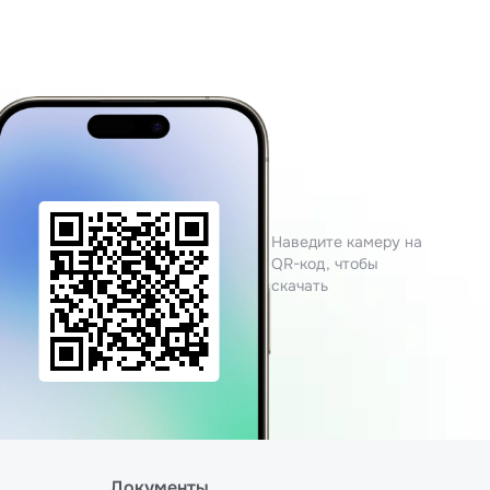
Наведите камеру на
QR-код, чтобы
скачать
Документы