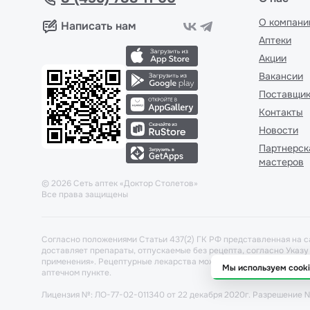
О компани
Написать нам
Аптеки
Акции
Вакансии
Поставщи
Контакты
Новости
Партнерск
мастеров
©
2026
Сеть аптек «Доктор Столетов»
Все права защищены
Согласно положениями Статьи 437(2) ГК РФ представленная на с
доставляет препараты, отпускаемые без рецепта, согласно Указ
применения». Рецептурные лекарства можно забронировать и заб
Мы используем cook
аптечном пункте.
Лицензия №: ЛО-77-02-011340 от 22 декабря 2020г. Разрешение №