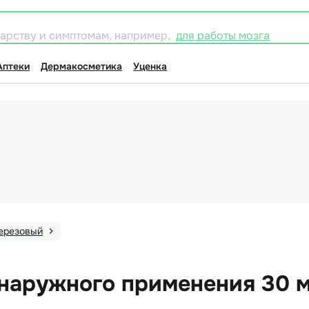
карству и симптомам, например,
для работы мозга
Аптеки
Дермакосметика
Уценка
березовый
 наружного применения 30 