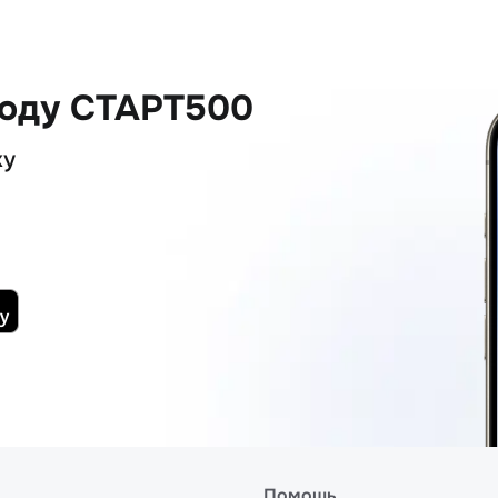
коду СТАРТ500
ку
Помощь