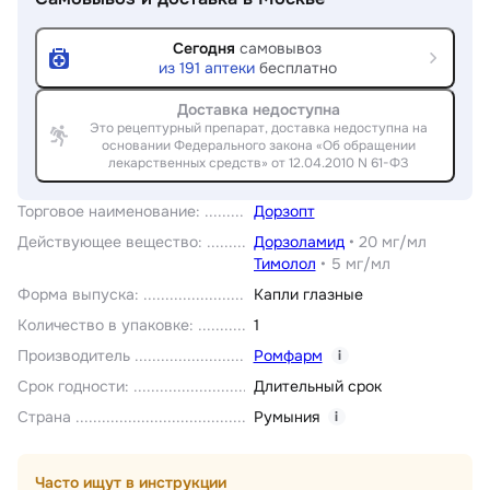
Сегодня
самовывоз
из
191
аптеки
бесплатно
Доставка недоступна
Это рецептурный препарат, доставка недоступна на
основании Федерального закона «Об обращении
лекарственных средств» от 12.04.2010 N 61-ФЗ
Торговое наименование
:
Дорзопт
Действующее вещество
:
Дорзоламид
•
20 мг/мл
Тимолол
•
5 мг/мл
Форма выпуска
:
Капли глазные
Количество в упаковке
:
1
Производитель
Ромфарм
i
Срок годности
:
Длительный срок
Страна
Румыния
i
Часто ищут в инструкции