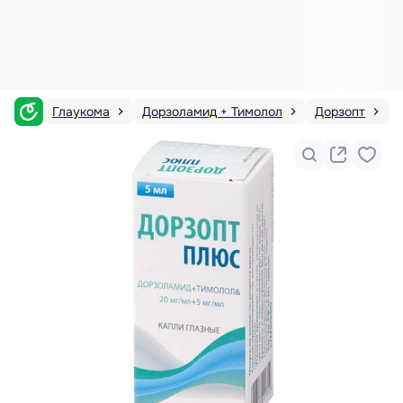
Глаукома
Дорзоламид + Тимолол
Дорзопт