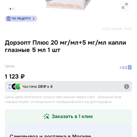
ПО РЕЦЕПТУ
КОД ТОВАРА:
76776
Дорзопт Плюс 20 мг/мл+5 мг/мл капли
глазные 5 мл 1 шт
Цена:
+
33
1 123 ₽
Частями
281
₽ х 4
Цена действительна только при заказе через сайт.
. Внешний вид
товара может отличаться от изображённого на фотографии.
Заказать в 1 клик
Самовывоз и доставка
в Москве