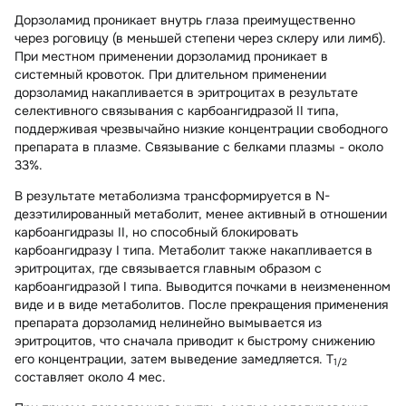
Дорзоламид
проникает внутрь глаза преимущественно
через роговицу (в меньшей степени через склеру или лимб).
При местном применении дорзоламид проникает в
системный кровоток. При длительном применении
дорзоламид накапливается в эритроцитах в результате
селективного связывания с карбоангидразой II типа,
поддерживая чрезвычайно низкие концентрации свободного
препарата в плазме. Связывание с белками плазмы - около
33%.
В результате метаболизма трансформируется в N-
дезэтилированный метаболит, менее активный в отношении
карбоангидразы II, но способный блокировать
карбоангидразу I типа. Метаболит также накапливается в
эритроцитах, где связывается главным образом с
карбоангидразой I типа. Выводится почками в неизмененном
виде и в виде метаболитов. После прекращения применения
препарата дорзоламид нелинейно вымывается из
эритроцитов, что сначала приводит к быстрому снижению
его концентрации, затем выведение замедляется. T
1/2
составляет около 4 мес.