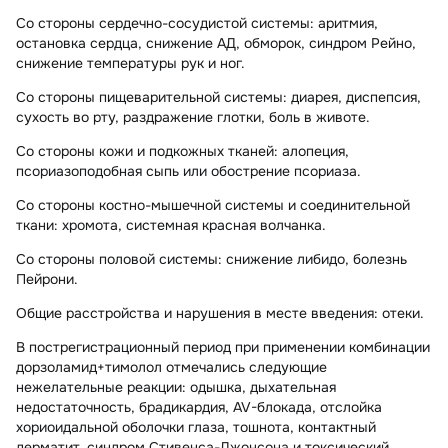
Со стороны сердечно-сосудистой системы:
аритмия,
остановка сердца, снижение АД, обморок, синдром Рейно,
снижение температуры рук и ног.
Со стороны пищеварительной системы:
диарея, диспепсия,
сухость во рту, раздражение глотки, боль в животе.
Со стороны кожи и подкожных тканей:
алопеция,
псориазоподобная сыпь или обострение псориаза.
Со стороны костно-мышечной системы и соединительной
ткани:
хромота, системная красная волчанка.
Со стороны половой системы:
снижение либидо, болезнь
Пейрони.
Общие расстройства и нарушения в месте введения:
отеки.
В пострегистрационный период при применении
комбинации
дорзоламид+тимолол
отмечались следующие
нежелательные реакции: одышка, дыхательная
недостаточность, брадикардия, AV-блокада, отслойка
хориоидальной оболочки глаза, тошнота, контактный
дерматит, синдром Стивенса-Джонсона и токсический