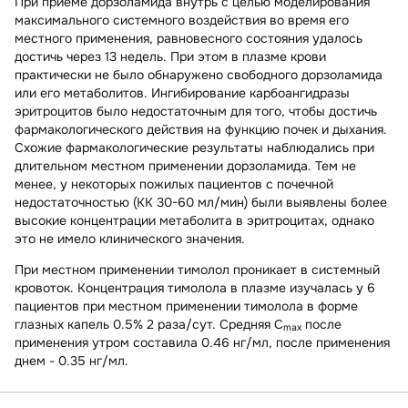
При приеме дорзоламида внутрь с целью моделирования
максимального системного воздействия во время его
местного применения, равновесного состояния удалось
достичь через 13 недель. При этом в плазме крови
практически не было обнаружено свободного дорзоламида
или его метаболитов. Ингибирование карбоангидразы
эритроцитов было недостаточным для того, чтобы достичь
фармакологического действия на функцию почек и дыхания.
Схожие фармакологические результаты наблюдались при
длительном местном применении дорзоламида. Тем не
менее, у некоторых пожилых пациентов с почечной
недостаточностью (КК 30-60 мл/мин) были выявлены более
высокие концентрации метаболита в эритроцитах, однако
это не имело клинического значения.
При местном применении
тимолол
проникает в системный
кровоток. Концентрация тимолола в плазме изучалась у 6
пациентов при местном применении тимолола в форме
глазных капель 0.5% 2 раза/сут. Средняя C
после
max
применения утром составила 0.46 нг/мл, после применения
днем - 0.35 нг/мл.