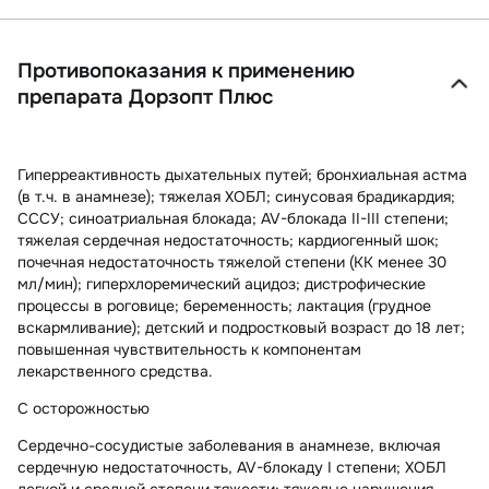
Противопоказания к применению
препарата Дорзопт Плюс
Гиперреактивность дыхательных путей; бронхиальная астма
(в т.ч. в анамнезе); тяжелая ХОБЛ; синусовая брадикардия;
СССУ; синоатриальная блокада; AV-блокада II-III степени;
тяжелая сердечная недостаточность; кардиогенный шок;
почечная недостаточность тяжелой степени (КК менее 30
мл/мин); гиперхлоремический ацидоз; дистрофические
процессы в роговице; беременность; лактация (грудное
вскармливание); детский и подростковый возраст до 18 лет;
повышенная чувствительность к компонентам
лекарственного средства.
С осторожностью
Сердечно-сосудистые заболевания в анамнезе, включая
сердечную недостаточность, AV-блокаду I степени; ХОБЛ
легкой и средней степени тяжести; тяжелые нарушения