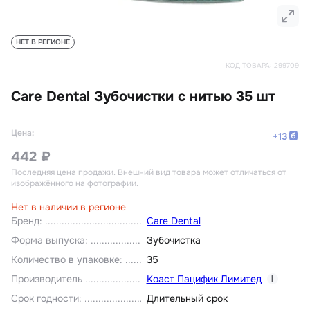
НЕТ В РЕГИОНЕ
КОД ТОВАРА:
299709
Care Dental Зубочистки с нитью 35 шт
Цена:
+
13
442 ₽
Последняя цена продажи
. Внешний вид товара может отличаться от
изображённого на фотографии.
Нет в наличии в регионе
Бренд
:
Care Dental
Форма выпуска
:
Зубочистка
Количество в упаковке
:
35
Производитель
Коаст Пацифик Лимитед
i
Срок годности
:
Длительный срок