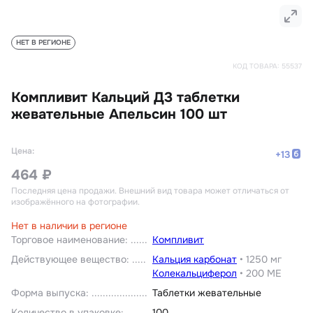
НЕТ В РЕГИОНЕ
КОД ТОВАРА:
55537
Компливит Кальций Д3 таблетки
жевательные Апельсин 100 шт
Цена:
+
13
464 ₽
Последняя цена продажи
. Внешний вид товара может отличаться от
изображённого на фотографии.
Нет в наличии в регионе
Торговое наименование
:
Компливит
Действующее вещество
:
Кальция карбонат
•
1250 мг
Колекальциферол
•
200 МЕ
Форма выпуска
:
Таблетки жевательные
Количество в упаковке
:
100