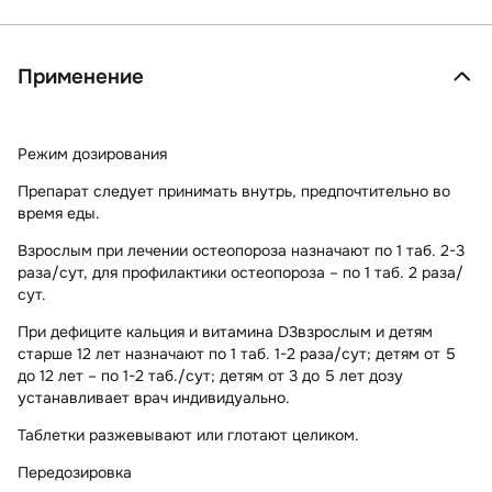
Применение
Режим дозирования
Препарат следует принимать внутрь, предпочтительно во
время еды.
Взрослым
при
лечении остеопороза
назначают по 1 таб. 2-3
раза/сут, для
профилактики остеопороза
– по 1 таб. 2 раза/
сут.
При дефиците кальция и витамина D3
взрослым и детям
старше 12 лет
назначают по 1 таб. 1-2 раза/сут;
детям от 5
до 12 лет
– по 1-2 таб./сут;
детям от 3 до 5 лет
дозу
устанавливает врач индивидуально.
Таблетки разжевывают или глотают целиком.
Передозировка