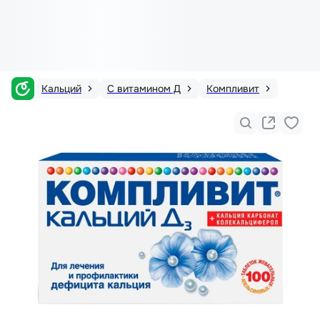
Кальций
С витамином Д
Компливит