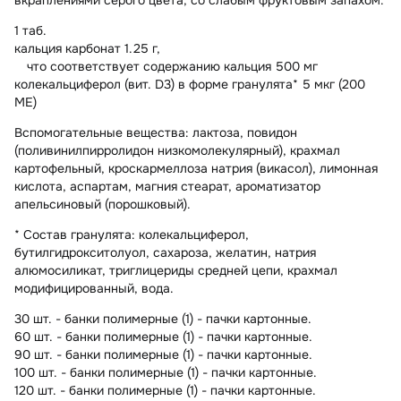
1 таб.
кальция карбонат 1.25 г,
что соответствует содержанию кальция 500 мг
колекальциферол (вит. D3) в форме гранулята* 5 мкг (200
МЕ)
Вспомогательные вещества
: лактоза, повидон
(поливинилпирролидон низкомолекулярный), крахмал
картофельный, кроскармеллоза натрия (викасол), лимонная
кислота, аспартам, магния стеарат, ароматизатор
апельсиновый (порошковый).
* Состав гранулята:
колекальциферол,
бутилгидрокситолуол, сахароза, желатин, натрия
алюмосиликат, триглицериды средней цепи, крахмал
модифицированный, вода.
30 шт. - банки полимерные (1) - пачки картонные.
60 шт. - банки полимерные (1) - пачки картонные.
90 шт. - банки полимерные (1) - пачки картонные.
100 шт. - банки полимерные (1) - пачки картонные.
120 шт. - банки полимерные (1) - пачки картонные.