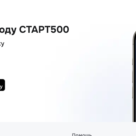
коду СТАРТ500
ку
Помощь