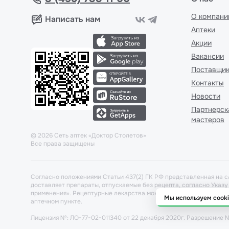
О компани
Написать нам
Аптеки
Акции
Вакансии
Поставщи
Контакты
Новости
Партнерск
мастеров
©
2026
Сеть аптек «Доктор Столетов»
Все права защищены
Согласно положениями Статьи 437(2) ГК РФ представленная на с
доставляет препараты, отпускаемые без рецепта, согласно Указ
применения». Рецептурные лекарства можно забронировать и заб
Мы используем cook
аптечном пункте.
Лицензия №: ЛО-77-02-011340 от 22 декабря 2020г. Разрешение №