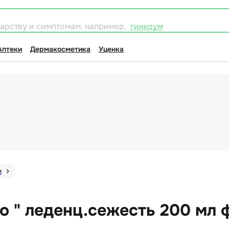
карству и симптомам, например,
гинкоум
Аптеки
Дермакосметика
Уценка
и
 " леденц.сежесть 200 мл 