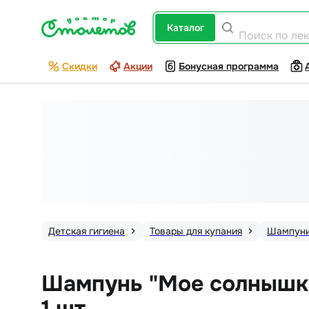
каталог
Поиск по ле
Скидки
Акции
Бонусная программа
Детская гигиена
Товары для купания
Шампун
Шампунь "Мое солнышко
1 шт