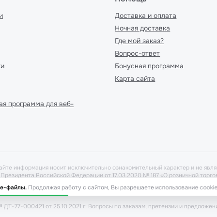
и
Доставка и оплата
Ночная доставка
Где мой заказ?
Вопрос-ответ
ки
Бонусная программа
Карта сайта
ая программа для веб-
айте информация носит исключительно ознакомительный характер и не явля
у Президента Российской Федерации от 17.03.2020 № 187 «О розничной тор
рать в аптеке при предоставлении рецепта. Бронирование товара выполня
ie-файлы.
Продолжая работу с сайтом, Вы разрешаете использование cookie
 ДТ-77-000421 от 25.10.2021 г. Вопросы по заказам, претензии и предложен