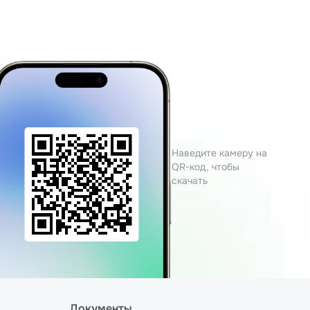
Наведите камеру на
QR-код, чтобы
скачать
Документы