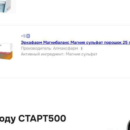
+
5
Эркафарм Магнибаланс Магния сульфат порошок 25 г
Производитель
:
Алмаксфарм
i
Активный ингредиент
:
Магния сульфат
коду СТАРТ500