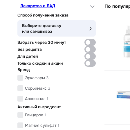
Лекарства и БАД
По популя
Способ получения заказа
Выберите доставку
или самовывоз
Забрать через 30 минут
Без рецепта
Для детей
Только скидки и акции
Бренд
Эркафарм
3
Сорбимакс
2
Алкозинал
1
Активный ингредиент
Глицерол
1
Магния сульфат
1