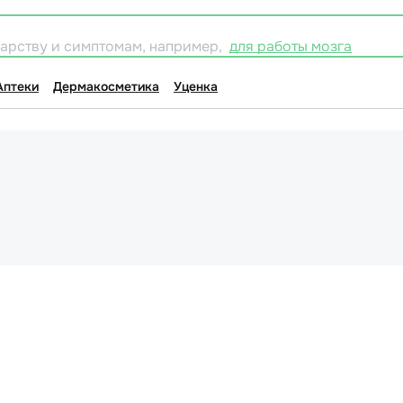
карству и симптомам, например,
для работы мозга
Аптеки
Дермакосметика
Уценка