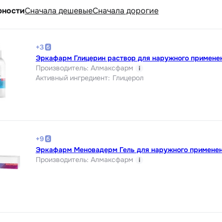
рности
Cначала дешевые
Cначала дорогие
+
3
Эркафарм Глицерин раствор для наружного применен
Производитель
:
Алмаксфарм
i
Активный ингредиент
:
Глицерол
+
9
Эркафарм Меновадерм Гель для наружного применен
Производитель
:
Алмаксфарм
i