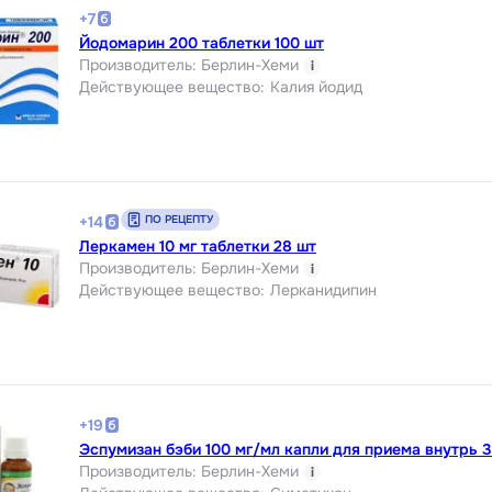
+
7
Йодомарин 200 таблетки 100 шт
Производитель
:
Берлин-Хеми
i
Действующее вещество
:
Калия йодид
ПО РЕЦЕПТУ
+
14
Леркамен 10 мг таблетки 28 шт
Производитель
:
Берлин-Хеми
i
Действующее вещество
:
Лерканидипин
+
19
Эспумизан бэби 100 мг/мл капли для приема внутрь 
Производитель
:
Берлин-Хеми
i