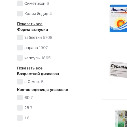
Симетикон
6
Калия йодид
4
Показать все
Форма выпуска
таблетки
5708
оправа
1907
капсулы
1865
Показать все
Возрастной диапазон
с 0 мес.
5
Кол-во единиц в упаковке
60
7
28
7
1
6