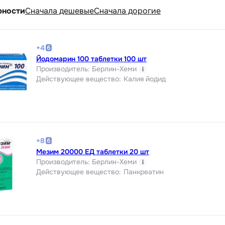
рности
Cначала дешевые
Cначала дорогие
+
4
Йодомарин 100 таблетки 100 шт
Производитель
:
Берлин-Хеми
i
Действующее вещество
:
Калия йодид
+
8
Мезим 20000 ЕД таблетки 20 шт
Производитель
:
Берлин-Хеми
i
Действующее вещество
:
Панкреатин