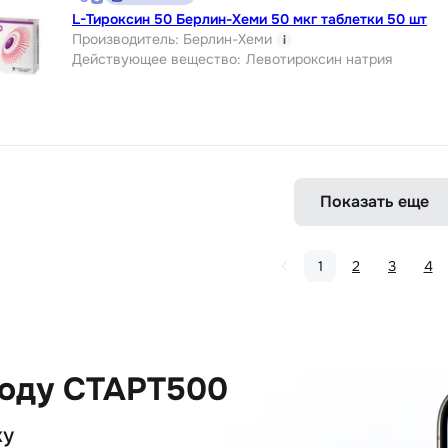
L-Тироксин 50 Берлин-Хеми 50 мкг таблетки 50 шт
Производитель
:
Берлин-Хеми
i
Действующее вещество
:
Левотироксин натрия
Показать еще
1
2
3
4
коду СТАРТ500
ку