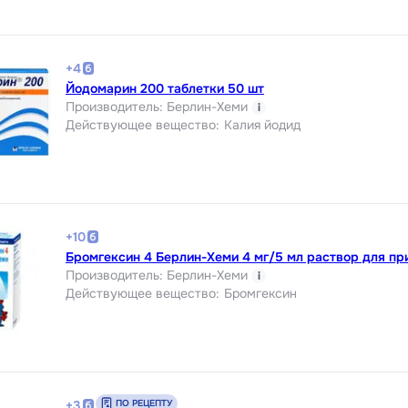
+
4
Йодомарин 200 таблетки 50 шт
Производитель
:
Берлин-Хеми
i
Действующее вещество
:
Калия йодид
+
10
Бромгексин 4 Берлин-Хеми 4 мг/5 мл раствор для пр
Производитель
:
Берлин-Хеми
i
Действующее вещество
:
Бромгексин
ПО РЕЦЕПТУ
+
3