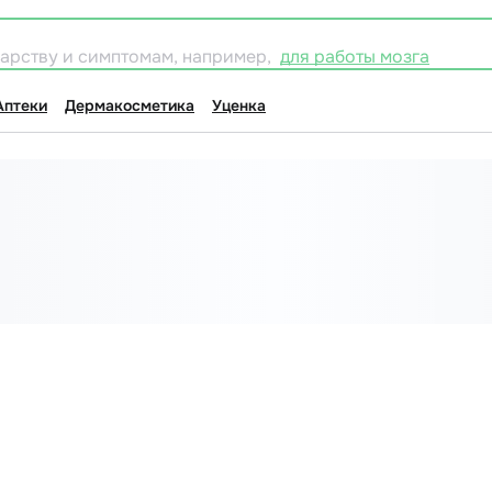
карству и симптомам, например,
для работы мозга
Аптеки
Дермакосметика
Уценка