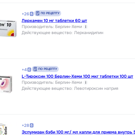
ПО РЕЦЕПТУ
+
26
Леркамен 10 мг таблетки 60 шт
Производитель
:
Берлин-Хеми
i
Действующее вещество
:
Лерканидипин
ПО РЕЦЕПТУ
+
4
L-Тироксин 100 Берлин-Хеми 100 мкг таблетки 100 шт
Производитель
:
Берлин-Хеми
i
Действующее вещество
:
Левотироксин натрия
+
28
Эспумизан бэби 100 мг/ мл капли для приема внутрь 