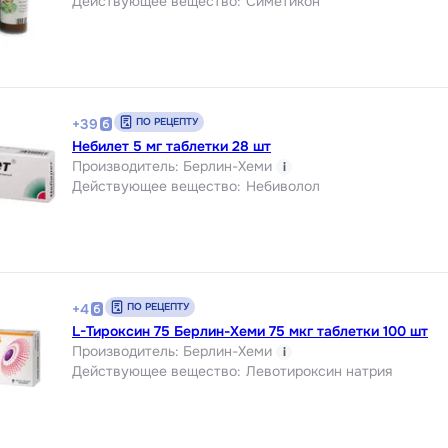
Действующее вещество
:
Симетикон
ПО РЕЦЕПТУ
+
39
Небилет 5 мг таблетки 28 шт
Производитель
:
Берлин-Хеми
i
Действующее вещество
:
Небиволол
ПО РЕЦЕПТУ
+
4
L-Тироксин 75 Берлин-Хеми 75 мкг таблетки 100 шт
Производитель
:
Берлин-Хеми
i
Действующее вещество
:
Левотироксин натрия