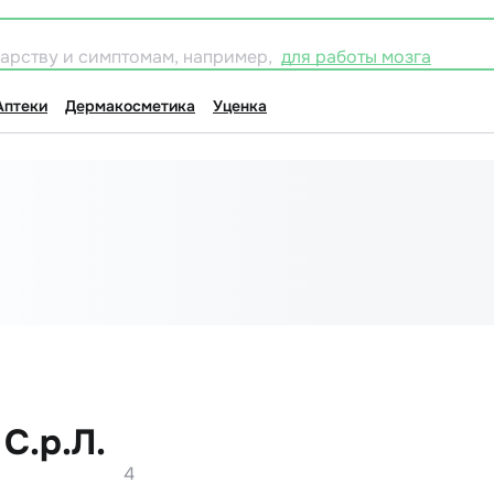
карству и симптомам, например,
для работы мозга
Аптеки
Дермакосметика
Уценка
С.р.Л.
4