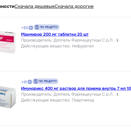
рности
Cначала дешевые
Cначала дорогие
ПО РЕЦЕПТУ
+
50
Макмирор 200 мг таблетки 20 шт
Производитель
:
Доппель Фармацеутици С.р.Л.
i
Действующее вещество
:
Нифурател
ПО РЕЦЕПТУ
+
41
Имунорикс 400 мг раствор для приема внутрь 7 мл 10
Производитель
:
Доппель Фармацеутици С.р.Л.
i
Действующее вещество
:
Пидотимод