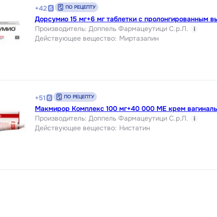
ПО РЕЦЕПТУ
+
42
Дорсумио 15 мг+6 мг таблетки с пролонгированным 
Производитель
:
Доппель Фармацеутици С.р.Л.
i
Действующее вещество
:
Миртазапин
ПО РЕЦЕПТУ
+
51
Макмирор Комплекс 100 мг+40 000 МЕ крем вагиналь
Производитель
:
Доппель Фармацеутици С.р.Л.
i
Действующее вещество
:
Нистатин