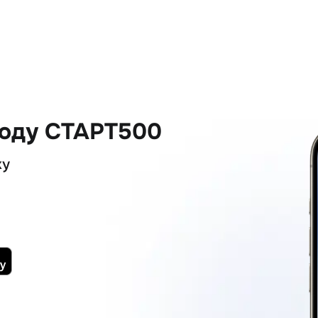
коду СТАРТ500
ку