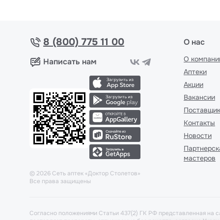
8 (800) 775 11 00
О нас
О компани
Написать нам
Аптеки
Акции
Вакансии
Поставщи
Контакты
Новости
Партнерск
мастеров
©
2026
Сеть аптек «Доктор Столетов»
Все права защищены
Согласно положениями Статьи 437(2) ГК РФ представленная на с