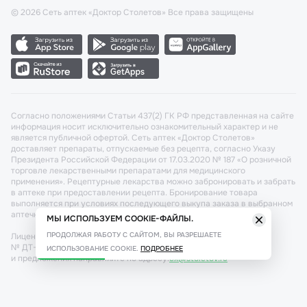
©
2026
Сеть аптек «Доктор Столетов» Все права защищены
Согласно положениями Статьи 437(2) ГК РФ представленная на сайте
информация носит исключительно ознакомительный характер и не
является публичной офертой. Сеть аптек «Доктор Столетов»
доставляет препараты, отпускаемые без рецепта, согласно Указу
Президента Российской Федерации от 17.03.2020 № 187 «О розничной
торговле лекарственными препаратами для медицинского
применения». Рецептурные лекарства можно забронировать и забрать
в аптеке при предоставлении рецепта. Бронирование товара
выполняется при условиях последующего выкупа заказа в выбранном
аптечном пункте.
МЫ ИСПОЛЬЗУЕМ COOKIE-ФАЙЛЫ.
ПРОДОЛЖАЯ РАБОТУ С САЙТОМ, ВЫ РАЗРЕШАЕТЕ
Лицензия №: ЛО-77-02-011340 от 22 декабря 2020г. Разрешение
№ ДТ-77-000421 от 25.10.2021 г. Вопросы по заказам, претензии
ИСПОЛЬЗОВАНИЕ COOKIE.
ПОДРОБНЕЕ
и предложения направляйте по адресу:
cx@stoletov.ru