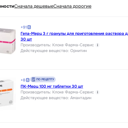
рности
Cначала дешевые
Cначала дорогие
+
91
Гепа-Мерц 3 г гранулы для приготовления раствора д
30 шт
Производитель
:
Клоке Фарма-Сервис
i
Действующее вещество
:
Орнитин
ПО РЕЦЕПТУ
+
8
ПК-Мерц 100 мг таблетки 30 шт
Производитель
:
Клоке Фарма-Сервис
i
Действующее вещество
:
Амантадин