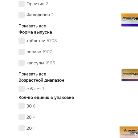
Орнитин
2
Фелодипин
2
Показать все
Форма выпуска
таблетки
5708
оправа
1907
капсулы
1865
Показать все
Возрастной диапазон
с 6 лет
1
Кол-во единиц в упаковке
30
6
28
4
20
1