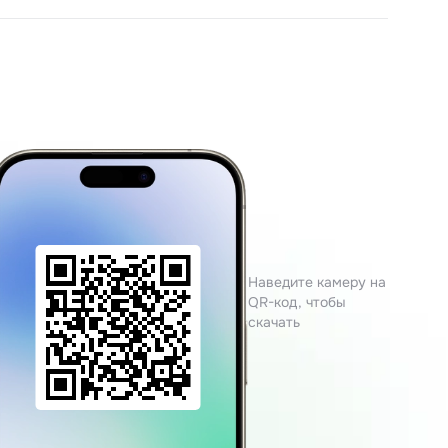
Наведите камеру на
QR-код, чтобы
скачать