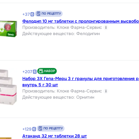
ПО РЕЦЕПТУ
+
37
Фелодип 10 мг таблетки с пролонгированным высвоб
Производитель
:
Клоке Фарма-Сервис
i
Действующее вещество
:
Фелодипин
НАБОР
+
207
Набор 3Х Гепа-Мерц 3 г гранулы для приготовления 
внутрь 5 г 30 шт
Производитель
:
Клоке Фарма-Сервис
i
Действующее вещество
:
Орнитин
ПО РЕЦЕПТУ
+
129
Атаканд 32 мг таблетки 28 шт