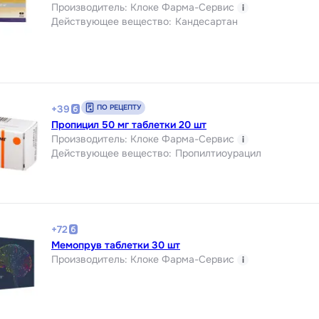
Производитель
:
Клоке Фарма-Сервис
i
Действующее вещество
:
Кандесартан
ПО РЕЦЕПТУ
+
39
Пропицил 50 мг таблетки 20 шт
Производитель
:
Клоке Фарма-Сервис
i
Действующее вещество
:
Пропилтиоурацил
+
72
Мемопрув таблетки 30 шт
Производитель
:
Клоке Фарма-Сервис
i