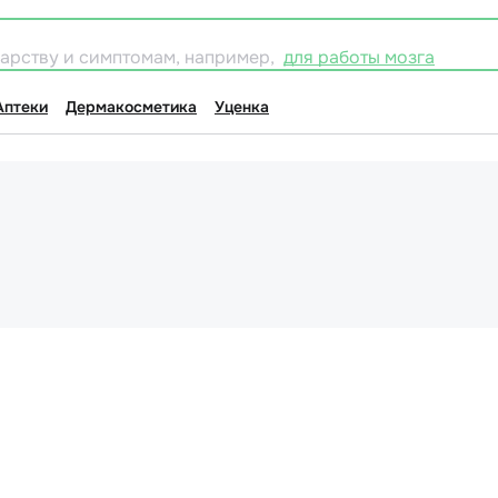
карству и симптомам, например,
для работы мозга
Аптеки
Дермакосметика
Уценка