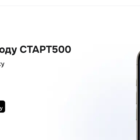
коду СТАРТ500
ку