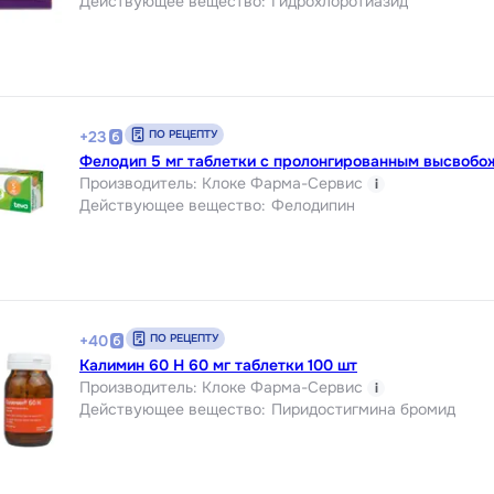
Действующее вещество
:
Гидрохлоротиазид
ПО РЕЦЕПТУ
+
23
Фелодип 5 мг таблетки с пролонгированным высвобо
Производитель
:
Клоке Фарма-Сервис
i
Действующее вещество
:
Фелодипин
ПО РЕЦЕПТУ
+
40
Калимин 60 Н 60 мг таблетки 100 шт
Производитель
:
Клоке Фарма-Сервис
i
Действующее вещество
:
Пиридостигмина бромид