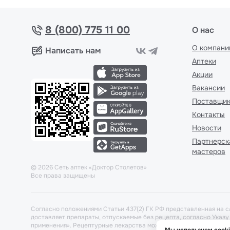
8 (800) 775 11 00
О нас
О компани
Написать нам
Аптеки
Акции
Вакансии
Поставщи
Контакты
Новости
Партнерск
мастеров
©
2026
Сеть аптек «Доктор Столетов»
Все права защищены
Согласно положениями Статьи 437(2) ГК РФ представленная на с
доставляет препараты, отпускаемые без рецепта, согласно Указ
применения». Рецептурные лекарства можно забронировать и заб