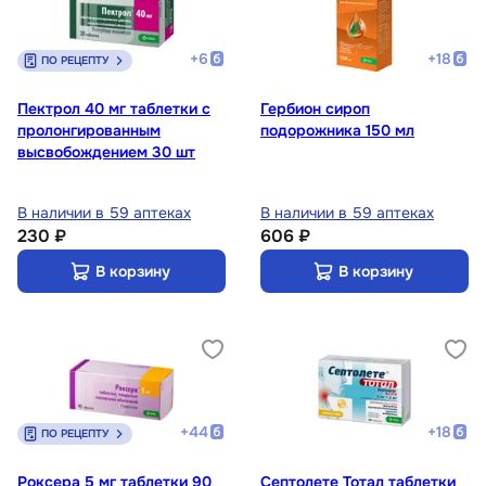
+
6
+
18
ПО РЕЦЕПТУ
Пектрол 40 мг таблетки с
Гербион сироп
пролонгированным
подорожника 150 мл
высвобождением 30 шт
В наличии в 59 аптеках
В наличии в 59 аптеках
230 ₽
606 ₽
В корзину
В корзину
+
44
+
18
ПО РЕЦЕПТУ
Роксера 5 мг таблетки 90
Септолете Тотал таблетки