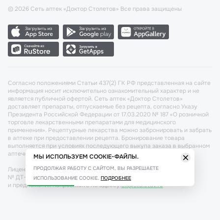
©
2026
Сеть аптек «Доктор Столетов» Все права защищены
Согласно положениями Статьи 437(2) ГК РФ представленная на сайте
информация носит исключительно ознакомительный характер и не
является публичной офертой. Сеть аптек «Доктор Столетов»
доставляет препараты, отпускаемые без рецепта, согласно Указу
Президента Российской Федерации от 17.03.2020 № 187 «О розничной
торговле лекарственными препаратами для медицинского
применения». Рецептурные лекарства можно забронировать и забрать
в аптеке при предоставлении рецепта. Бронирование товара
выполняется при условиях последующего выкупа заказа в выбранном
аптечном пункте.
МЫ ИСПОЛЬЗУЕМ COOKIE-ФАЙЛЫ.
ПРОДОЛЖАЯ РАБОТУ С САЙТОМ, ВЫ РАЗРЕШАЕТЕ
Лицензия №: ЛО-77-02-011340 от 22 декабря 2020г. Разрешение
№ ДТ-77-000421 от 25.10.2021 г. Вопросы по заказам, претензии
ИСПОЛЬЗОВАНИЕ COOKIE.
ПОДРОБНЕЕ
и предложения направляйте по адресу:
cx@stoletov.ru