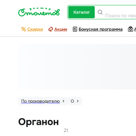
каталог
Поиск по ле
Скидки
Акции
Бонусная программа
По производителю
О
Органон
21