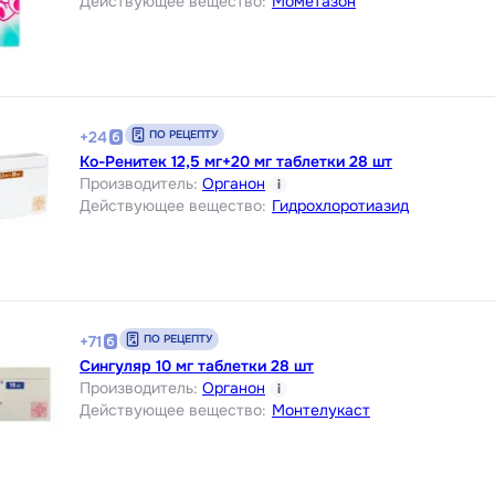
Действующее вещество
:
Мометазон
ПО РЕЦЕПТУ
+
24
Ко-Ренитек 12,5 мг+20 мг таблетки 28 шт
Производитель
:
Органон
i
Действующее вещество
:
Гидрохлоротиазид
ПО РЕЦЕПТУ
+
71
Сингуляр 10 мг таблетки 28 шт
Производитель
:
Органон
i
Действующее вещество
:
Монтелукаст