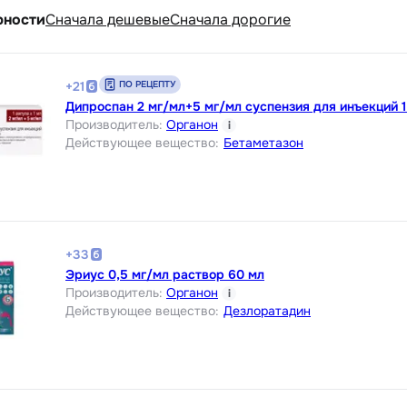
рности
Cначала дешевые
Cначала дорогие
ПО РЕЦЕПТУ
+
21
Дипроспан 2 мг/мл+5 мг/мл суспензия для инъекций 1
Производитель
:
Органон
i
Действующее вещество
:
Бетаметазон
+
33
Эриус 0,5 мг/мл раствор 60 мл
Производитель
:
Органон
i
Действующее вещество
:
Дезлоратадин