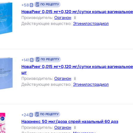
ПО РЕЦЕПТУ
+
58
НоваРинг 0,015 мг+0,120 мг/сутки кольцо вагинальное 
Производитель
:
Органон
i
Действующее вещество
:
Этинилэстрадиол
ПО РЕЦЕПТУ
+
141
НоваРинг 0,015 мг+0,120 мг/сутки кольцо вагинальное
шт
Производитель
:
Органон
i
Действующее вещество
:
Этинилэстрадиол
ПО РЕЦЕПТУ
+
24
Назонекс 50 мкг/доза спрей назальный 60 доз
Производитель
:
Органон
i