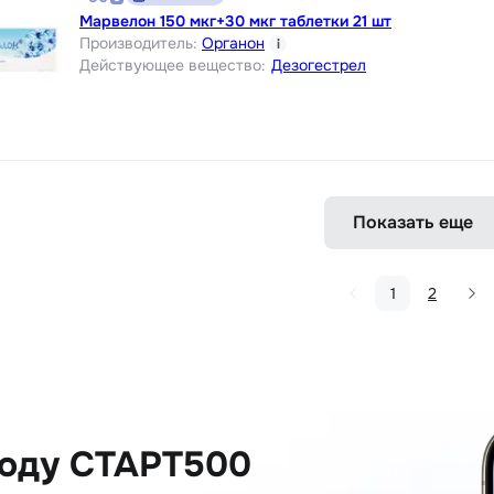
Марвелон 150 мкг+30 мкг таблетки 21 шт
Производитель
:
Органон
i
Действующее вещество
:
Дезогестрел
Показать еще
1
2
коду СТАРТ500