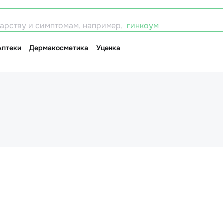
карству и симптомам, например,
гинкоум
Аптеки
Дермакосметика
Уценка