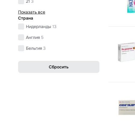
21
3
Показать все
Страна
Нидерланды
13
Англия
5
Бельгия
3
Сбросить