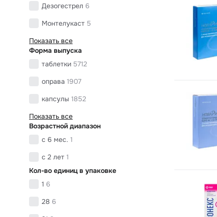
Дезогестрел
6
Монтелукаст
5
Показать все
Форма выпуска
таблетки
5712
оправа
1907
капсулы
1852
Показать все
Возрастной диапазон
с 6 мес.
1
с 2 лет
1
Кол-во единиц в упаковке
1
6
28
6