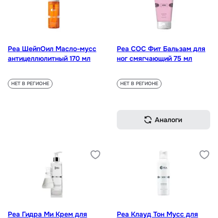
Реа ШейпОил Масло-мусс
Реа СОС Фит Бальзам для
антицеллюлитный 170 мл
ног смягчающий 75 мл
НЕТ В РЕГИОНЕ
НЕТ В РЕГИОНЕ
Аналоги
Реа Гидра Ми Крем для
Реа Клауд Тон Мусс для