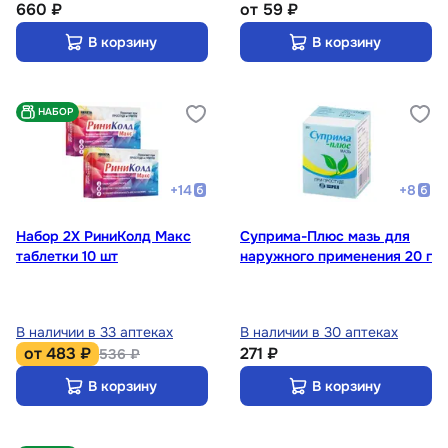
660 ₽
от
59 ₽
В корзину
В корзину
НАБОР
+
14
+
8
Набор 2Х РиниКолд Макс
Суприма-Плюс мазь для
таблетки 10 шт
наружного применения 20 г
В наличии в 33 аптеках
В наличии в 30 аптеках
от
483 ₽
271 ₽
536 ₽
В корзину
В корзину