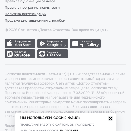
Правила публикации отзывов
Правила программы лояльности
Политика рекомендаций
Продажа дистанционным способом
©
2026
Сеть аптек «Доктор Столетов» Все права защищены
Согласно положениями Статьи 437(2) ГК РФ представленная на сайте
информация носит исключительно ознакомительный характер и не
является публичной офертой. Сеть аптек «Доктор Столетов»
доставляет препараты, отпускаемые без рецепта, согласно Указу
Президента Российской Федерации от 17.03.2020 № 187 «О розничной
торговле лекарственными препаратами для медицинского
применения». Рецептурные лекарства можно забронировать и забрать
в аптеке при предоставлении рецепта. Бронирование товара
выполняется при условиях последующего выкупа заказа в выбранном
аптечном пункте.
МЫ ИСПОЛЬЗУЕМ COOKIE-ФАЙЛЫ.
ПРОДОЛЖАЯ РАБОТУ С САЙТОМ, ВЫ РАЗРЕШАЕТЕ
Лицензия №: ЛО-77-02-011340 от 22 декабря 2020г. Разрешение
№ ДТ-77-000421 от 25.10.2021 г. Вопросы по заказам, претензии
ИСПОЛЬЗОВАНИЕ COOKIE.
ПОДРОБНЕЕ