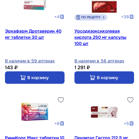
+
4
+
38
ПО РЕЦЕПТУ
Эркафарм Дротаверин 40
Урсодезоксихолевая
мг таблетки 30 шт
кислота 250 мг капсулы
100 шт
В наличии в 59 аптеках
В наличии в 56 аптеках
143 ₽
1 291 ₽
В корзину
В корзину
+
8
+
5
РиниКолд Макс таблетки 10
Пензитал Гастро 212,5 мг