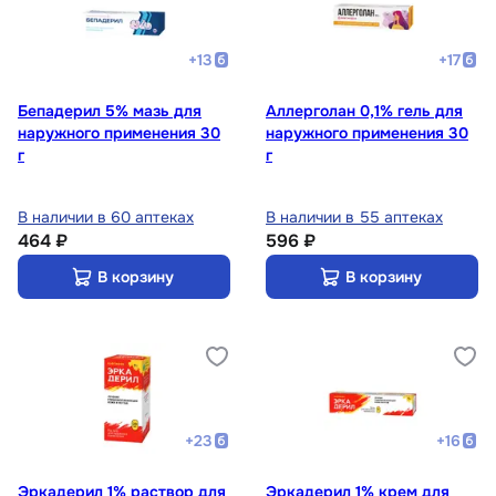
+
13
+
17
Бепадерил 5% мазь для
Аллерголан 0,1% гель для
наружного применения 30
наружного применения 30
г
г
В наличии в 60 аптеках
В наличии в 55 аптеках
464 ₽
596 ₽
В корзину
В корзину
+
23
+
16
Эркадерил 1% раствор для
Эркадерил 1% крем для