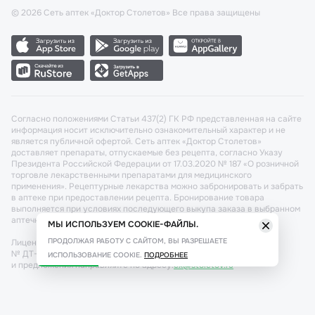
©
2026
Сеть аптек «Доктор Столетов» Все права защищены
Согласно положениями Статьи 437(2) ГК РФ представленная на сайте
информация носит исключительно ознакомительный характер и не
является публичной офертой. Сеть аптек «Доктор Столетов»
доставляет препараты, отпускаемые без рецепта, согласно Указу
Президента Российской Федерации от 17.03.2020 № 187 «О розничной
торговле лекарственными препаратами для медицинского
применения». Рецептурные лекарства можно забронировать и забрать
в аптеке при предоставлении рецепта. Бронирование товара
выполняется при условиях последующего выкупа заказа в выбранном
аптечном пункте.
МЫ ИСПОЛЬЗУЕМ COOKIE-ФАЙЛЫ.
ПРОДОЛЖАЯ РАБОТУ С САЙТОМ, ВЫ РАЗРЕШАЕТЕ
Лицензия №: ЛО-77-02-011340 от 22 декабря 2020г. Разрешение
№ ДТ-77-000421 от 25.10.2021 г. Вопросы по заказам, претензии
ИСПОЛЬЗОВАНИЕ COOKIE.
ПОДРОБНЕЕ
и предложения направляйте по адресу:
cx@stoletov.ru