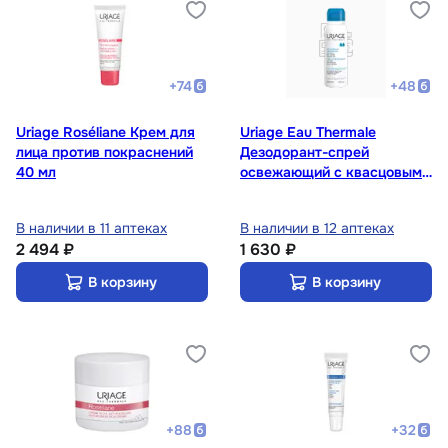
+
74
+
48
Uriage Roséliane Крем для
Uriage Eau Thermale
лица против покраснений
Дезодорант-спрей
40 мл
освежающий с квасцовым
камнем 125 мл
В наличии в 11 аптеках
В наличии в 12 аптеках
2 494 ₽
1 630 ₽
В корзину
В корзину
+
88
+
32