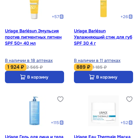
+
57
+
26
Uriage Bariésun Эмульсия
Uriage Bariésun
против пигментных пятнен
Увлажняющий стик для губ
SPF 50+ 40 мл
SPF 30 4 г
В наличии в 18 аптеках
В наличии в 11 аптеках
1 924 ₽
889 ₽
2 565 ₽
1 185 ₽
В корзину
В корзину
+
115
+
52
Uriage Гель для лица и тела
Uriage Eau Thermale Маска