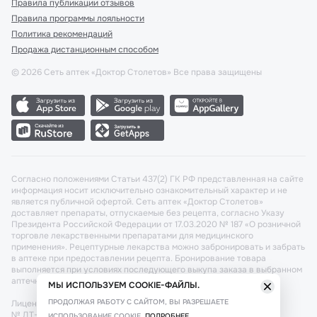
Правила публикации отзывов
Правила программы лояльности
Политика рекомендаций
Продажа дистанционным способом
©
2026
Сеть аптек «Доктор Столетов» Все права защищены
Согласно положениями Статьи 437(2) ГК РФ представленная на сайте
информация носит исключительно ознакомительный характер и не
является публичной офертой. Сеть аптек «Доктор Столетов»
доставляет препараты, отпускаемые без рецепта, согласно Указу
Президента Российской Федерации от 17.03.2020 № 187 «О розничной
торговле лекарственными препаратами для медицинского
применения». Рецептурные лекарства можно забронировать и забрать
в аптеке при предоставлении рецепта. Бронирование товара
выполняется при условиях последующего выкупа заказа в выбранном
аптечном пункте.
МЫ ИСПОЛЬЗУЕМ COOKIE-ФАЙЛЫ.
ПРОДОЛЖАЯ РАБОТУ С САЙТОМ, ВЫ РАЗРЕШАЕТЕ
Лицензия №: ЛО-77-02-011340 от 22 декабря 2020г. Разрешение
№ ДТ-77-000421 от 25.10.2021 г. Вопросы по заказам, претензии
ИСПОЛЬЗОВАНИЕ COOKIE.
ПОДРОБНЕЕ