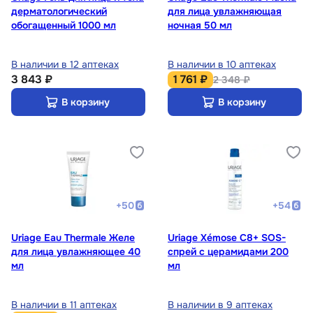
дерматологический
для лица увлажняющая
обогащенный 1000 мл
ночная 50 мл
В наличии в 12 аптеках
В наличии в 10 аптеках
3 843 ₽
1 761 ₽
2 348 ₽
В корзину
В корзину
+
50
+
54
Uriage Eau Thermale Желе
Uriage Xémose С8+ SOS-
для лица увлажняющее 40
спрей с церамидами 200
мл
мл
В наличии в 11 аптеках
В наличии в 9 аптеках