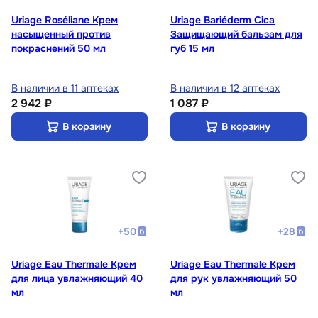
Uriage Roséliane Крем
Uriage Bariéderm Cicа
насыщенный против
Защищающий бальзам для
покраснений 50 мл
губ 15 мл
В наличии в 11 аптеках
В наличии в 12 аптеках
2 942 ₽
1 087 ₽
В корзину
В корзину
+
50
+
28
Uriage Eau Thermale Крем
Uriage Eau Thermale Крем
для лица увлажняющий 40
для рук увлажняющий 50
мл
мл