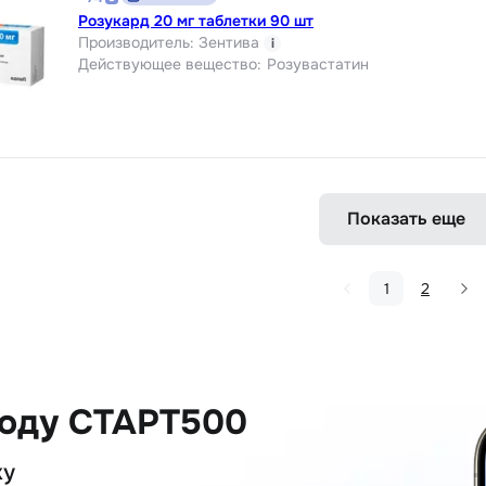
Розукард 20 мг таблетки 90 шт
Производитель
:
Зентива
i
Действующее вещество
:
Розувастатин
Показать еще
1
2
коду СТАРТ500
ку