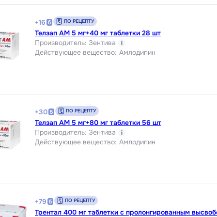
ПО РЕЦЕПТУ
+
16
Телзап АМ 5 мг+40 мг таблетки 28 шт
Производитель
:
Зентива
i
Действующее вещество
:
Амлодипин
ПО РЕЦЕПТУ
+
30
Телзап АМ 5 мг+80 мг таблетки 56 шт
Производитель
:
Зентива
i
Действующее вещество
:
Амлодипин
ПО РЕЦЕПТУ
+
79
Трентал 400 мг таблетки с пролонгированным высво