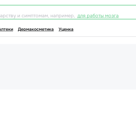
карству и симптомам, например,
для работы мозга
Аптеки
Дермакосметика
Уценка