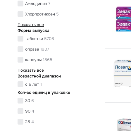
Амлодипин
7
Хлорпротиксен
5
Показать все
Форма выпуска
таблетки
5708
оправа
1907
капсулы
1865
Показать все
Возрастной диапазон
с 6 лет
1
Кол-во единиц в упаковке
30
6
90
4
28
4