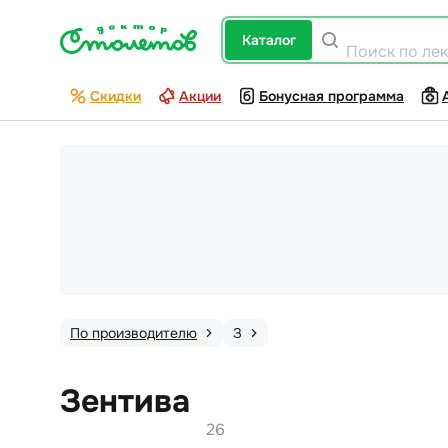
каталог
Поиск по ле
Скидки
Акции
Бонусная программа
По производителю
З
Зентива
26