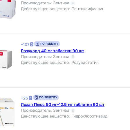
Производитель
:
Зентива
i
Действующее вещество
:
Пентоксифиллин
ПО РЕЦЕПТУ
+
107
Розукард 40 мг таблетки 90 шт
Производитель
:
Зентива
i
Действующее вещество
:
Розувастатин
ПО РЕЦЕПТУ
+
25
Лозап Плюс 50 мг+12,5 мг таблетки 60 шт
Производитель
:
Зентива
i
Действующее вещество
:
Гидрохлоротиазид