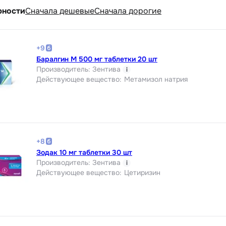
рности
Cначала дешевые
Cначала дорогие
+
9
Баралгин М 500 мг таблетки 20 шт
Производитель
:
Зентива
i
Действующее вещество
:
Метамизол натрия
+
8
Зодак 10 мг таблетки 30 шт
Производитель
:
Зентива
i
Действующее вещество
:
Цетиризин