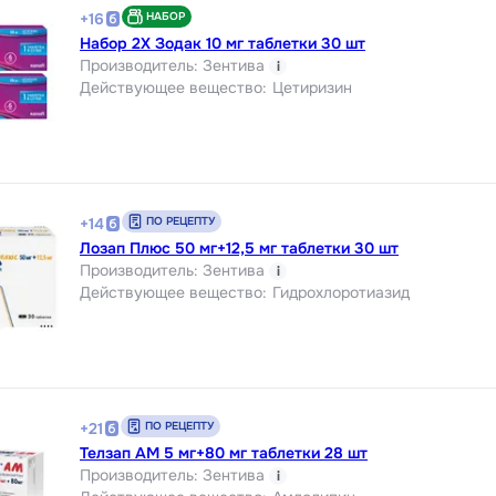
НАБОР
+
16
Набор 2Х Зодак 10 мг таблетки 30 шт
Производитель
:
Зентива
i
Действующее вещество
:
Цетиризин
ПО РЕЦЕПТУ
+
14
Лозап Плюс 50 мг+12,5 мг таблетки 30 шт
Производитель
:
Зентива
i
Действующее вещество
:
Гидрохлоротиазид
ПО РЕЦЕПТУ
+
21
Телзап АМ 5 мг+80 мг таблетки 28 шт
Производитель
:
Зентива
i