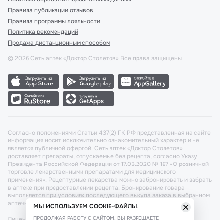
Правила публикации отзывов
Правила программы лояльности
Политика рекомендаций
Продажа дистанционным способом
©
2026
Сеть аптек «Доктор Столетов» Все права защищены
Согласно положениями Статьи 437(2) ГК РФ представленная на сайте
информация носит исключительно ознакомительный характер и не
является публичной офертой. Сеть аптек «Доктор Столетов»
доставляет препараты, отпускаемые без рецепта, согласно Указу
Президента Российской Федерации от 17.03.2020 № 187 «О розничной
торговле лекарственными препаратами для медицинского
применения». Рецептурные лекарства можно забронировать и забрать
в аптеке при предоставлении рецепта. Бронирование товара
выполняется при условиях последующего выкупа заказа в выбранном
аптечном пункте.
МЫ ИСПОЛЬЗУЕМ COOKIE-ФАЙЛЫ.
ПРОДОЛЖАЯ РАБОТУ С САЙТОМ, ВЫ РАЗРЕШАЕТЕ
Лицензия №: ЛО-77-02-011340 от 22 декабря 2020г. Разрешение