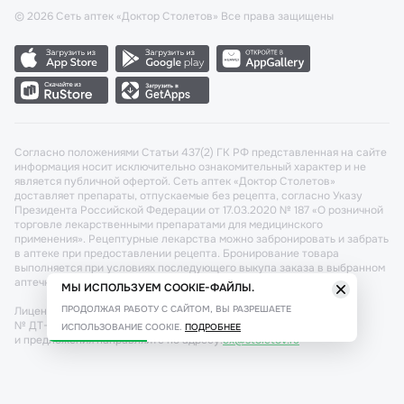
©
2026
Сеть аптек «Доктор Столетов» Все права защищены
Согласно положениями Статьи 437(2) ГК РФ представленная на сайте
информация носит исключительно ознакомительный характер и не
является публичной офертой. Сеть аптек «Доктор Столетов»
доставляет препараты, отпускаемые без рецепта, согласно Указу
Президента Российской Федерации от 17.03.2020 № 187 «О розничной
торговле лекарственными препаратами для медицинского
применения». Рецептурные лекарства можно забронировать и забрать
в аптеке при предоставлении рецепта. Бронирование товара
выполняется при условиях последующего выкупа заказа в выбранном
аптечном пункте.
МЫ ИСПОЛЬЗУЕМ COOKIE-ФАЙЛЫ.
ПРОДОЛЖАЯ РАБОТУ С САЙТОМ, ВЫ РАЗРЕШАЕТЕ
Лицензия №: ЛО-77-02-011340 от 22 декабря 2020г. Разрешение
№ ДТ-77-000421 от 25.10.2021 г. Вопросы по заказам, претензии
ИСПОЛЬЗОВАНИЕ COOKIE.
ПОДРОБНЕЕ
и предложения направляйте по адресу:
cx@stoletov.ru