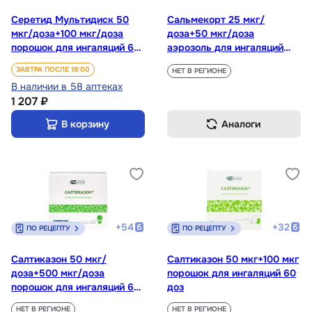
Серетид Мультидиск 50
Сальмекорт 25 мкг/
мкг/доза+100 мкг/доза
доза+50 мкг/доза
порошок для ингаляций 60
аэрозоль для ингаляций
доз + ингалятор
120 доз
ЗАВТРА ПОСЛЕ 18:00
НЕТ В РЕГИОНЕ
В наличии в 58 аптеках
1 207 ₽
В корзину
Аналоги
+
54
+
32
ПО РЕЦЕПТУ
ПО РЕЦЕПТУ
Салтиказон 50 мкг/
Салтиказон 50 мкг+100 мкг
доза+500 мкг/доза
порошок для ингаляций 60
порошок для ингаляций 60
доз
доз
НЕТ В РЕГИОНЕ
НЕТ В РЕГИОНЕ