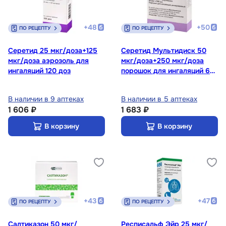
+
48
+
50
ПО РЕЦЕПТУ
ПО РЕЦЕПТУ
Серетид 25 мкг/доза+125
Серетид Мультидиск 50
мкг/доза аэрозоль для
мкг/доза+250 мкг/доза
ингаляций 120 доз
порошок для ингаляций 60
доз + ингалятор
В наличии в 9 аптеках
В наличии в 5 аптеках
1 606 ₽
1 683 ₽
В корзину
В корзину
+
43
+
47
ПО РЕЦЕПТУ
ПО РЕЦЕПТУ
Салтиказон 50 мкг/
Респисальф Эйр 25 мкг/