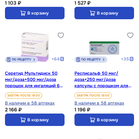
1 103 ₽
1 527 ₽
В корзину
В корзину
+
64
+
35
ПО РЕЦЕПТУ
ПО РЕЦЕПТУ
Серетид Мультидиск 50
Респисальф 50 мкг/
мкг/доза+500 мкг/доза
доза+250 мкг/доза
порошок для ингаляций 60
капсулы с порошком для
доз + ингалятор
ингаляций 60 шт +
ЗАВТРА ПОСЛЕ 18:00
ЗАВТРА ПОСЛЕ 18:00
ингалятор
В наличии в 58 аптеках
В наличии в 58 аптеках
2 166 ₽
1 196 ₽
В корзину
В корзину