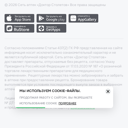
©
2026
Сеть аптек «Доктор Столетов» Все права защищены
Согласно положениями Статьи 437(2) ГК РФ представленная на сайте
информация носит исключительно ознакомительный характер и не
является публичной офертой. Сеть аптек «Доктор Столетов»
доставляет препараты, отпускаемые без рецепта, согласно Указу
Президента Российской Федерации от 17.03.2020 № 187 «О розничной
торговле лекарственными препаратами для медицинского
применения». Рецептурные лекарства можно забронировать и забрать
в аптеке при предоставлении рецепта. Бронирование товара
выполняется при условиях последующего выкупа заказа в выбранном
аптечном пункте.
МЫ ИСПОЛЬЗУЕМ COOKIE-ФАЙЛЫ.
ПРОДОЛЖАЯ РАБОТУ С САЙТОМ, ВЫ РАЗРЕШАЕТЕ
Лицензия №: ЛО-77-02-011340 от 22 декабря 2020г. Разрешение
№ ДТ-77-000421 от 25.10.2021 г. Вопросы по заказам, претензии
ИСПОЛЬЗОВАНИЕ COOKIE.
ПОДРОБНЕЕ
и предложения направляйте по адресу:
cx@stoletov.ru