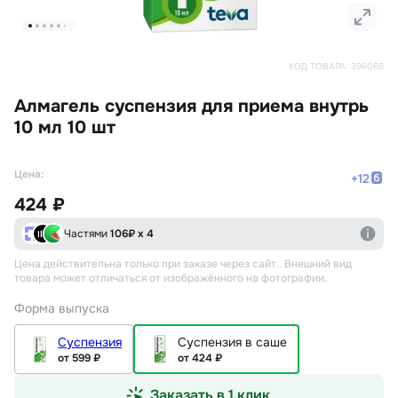
КОД ТОВАРА:
396068
Алмагель суспензия для приема внутрь
10 мл 10 шт
Цена:
+
12
424 ₽
Частями
106
₽ х 4
Цена действительна только при заказе через сайт.
. Внешний вид
товара может отличаться от изображённого на фотографии.
Форма выпуска
Суспензия
Суспензия в саше
от 599 ₽
от 424 ₽
Заказать в 1 клик