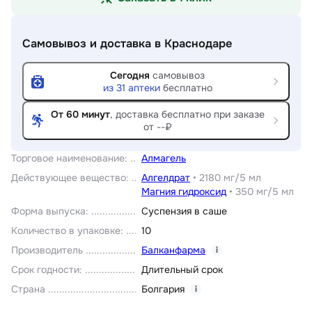
Самовывоз и доставка
в Краснодаре
Сегодня
самовывоз
из
31
аптеки
бесплатно
От 60 минут
, доставка
бесплатно при заказе
от --₽
Торговое наименование
:
Алмагель
Действующее вещество
:
Алгелдрат
•
2180 мг/5 мл
Магния гидроксид
•
350 мг/5 мл
Форма выпуска
:
Суспензия в саше
Количество в упаковке
:
10
Производитель
Балканфарма
i
Срок годности
:
Длительный срок
Страна
Болгария
i