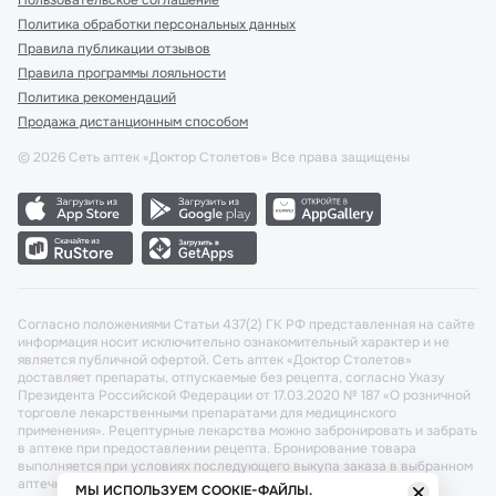
Пользовательское соглашение
Политика обработки персональных данных
Правила публикации отзывов
Правила программы лояльности
Политика рекомендаций
Продажа дистанционным способом
©
2026
Сеть аптек «Доктор Столетов» Все права защищены
Согласно положениями Статьи 437(2) ГК РФ представленная на сайте
информация носит исключительно ознакомительный характер и не
является публичной офертой. Сеть аптек «Доктор Столетов»
доставляет препараты, отпускаемые без рецепта, согласно Указу
Президента Российской Федерации от 17.03.2020 № 187 «О розничной
торговле лекарственными препаратами для медицинского
применения». Рецептурные лекарства можно забронировать и забрать
в аптеке при предоставлении рецепта. Бронирование товара
выполняется при условиях последующего выкупа заказа в выбранном
аптечном пункте.
МЫ ИСПОЛЬЗУЕМ COOKIE-ФАЙЛЫ.