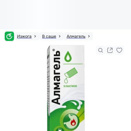
Изжога
В саше
Алмагель