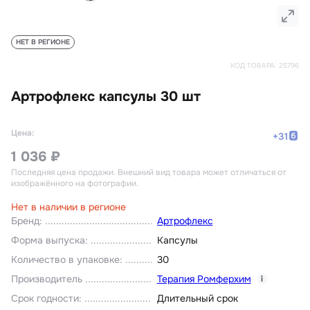
НЕТ В РЕГИОНЕ
КОД ТОВАРА:
25796
Артрофлекс капсулы 30 шт
Цена:
+
31
1 036 ₽
Последняя цена продажи
. Внешний вид товара может отличаться от
изображённого на фотографии.
Нет в наличии в регионе
Бренд
:
Артрофлекс
Форма выпуска
:
Капсулы
Количество в упаковке
:
30
Производитель
Терапия Ромферхим
i
Срок годности
:
Длительный срок