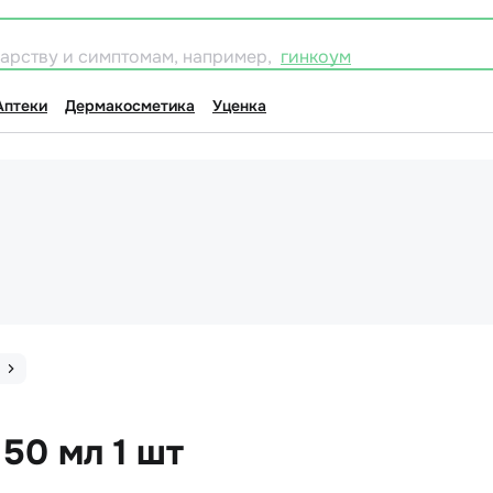
карству и симптомам, например,
гинкоум
Аптеки
Дермакосметика
Уценка
 50 мл 1 шт