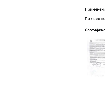
Применен
По мере н
Сертифик