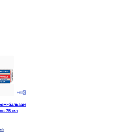
+
6
рем-бальзам
ов 75 мл
ке