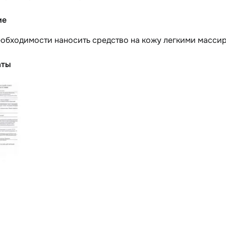
ие
еобходимости наносить средство на кожу легкими масси
аты