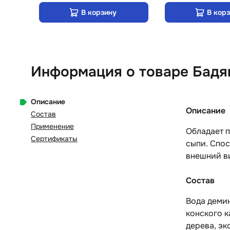
В корзину
В кор
Информация о товаре Бадяг
Описание
Описание
Состав
Применение
Обладает 
Сертификаты
сыпи. Спос
внешний ви
Состав
Вода демин
конского 
дерева, эк