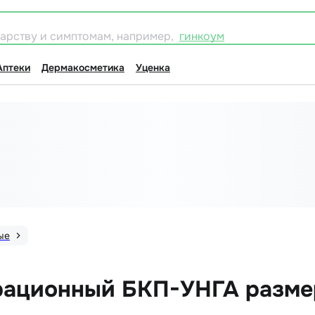
карству и симптомам, например,
гинкоум
Аптеки
Дермакосметика
Уценка
ые
рационный БКП-УНГА разме