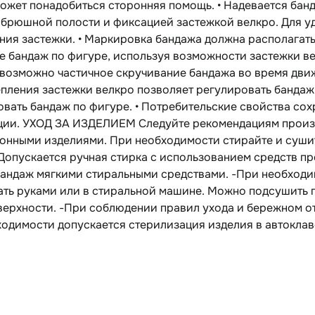
ожет понадобиться сторонняя помощь. • Надевается бан
 брюшной полости и фиксацией застежкой велкро. Для у
ия застежки. • Маркировка бандажа должна располагатьс
 бандаж по фигуре, используя возможности застежки вел
возможно частичное скручивание бандажа во время движ
пления застежки велкро позволяет регулировать бандаж
вать бандаж по фигуре. • Потребительские свойства со
ции. УХОД ЗА ИЗДЕЛИЕМ Следуйте рекомендациям произв
онными изделиями. При необходимости стирайте и сушит
-Допускается ручная стирка с использованием средств п
бандаж мягкими стиральными средствами. -При необходи
ать руками или в стиральной машине. Можно подсушить п
ерхности. -При соблюдении правил ухода и бережном от
одимости допускается стерилизация изделия в автоклав