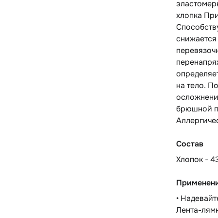
эластомерн
хлопка Пр
Способств
снижается 
перевязоч
перенапря
определяет
на тело. П
осложнений
брюшной п
Аллергичес
Состав
Хлопок - 4
Применен
• Надевайт
Лента-лямк