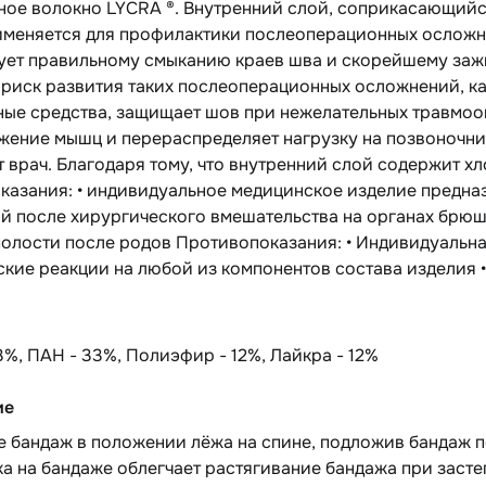
ое волокно LYCRA ®. Внутренний слой, соприкасающийся
именяется для профилактики послеоперационных осложн
ует правильному смыканию краев шва и скорейшему зажи
риск развития таких послеоперационных осложнений, ка
ные средства, защищает шов при нежелательных травмоо
жение мышц и перераспределяет нагрузку на позвоночни
 врач. Благодаря тому, что внутренний слой содержит х
оказания: • индивидуальное медицинское изделие предн
 после хирургического вмешательства на органах брюшн
олости после родов Противопоказания: • Индивидуальна
кие реакции на любой из компонентов состава изделия •
3%, ПАН - 33%, Полиэфир - 12%, Лайкра - 12%
ие
е бандаж в положении лёжа на спине, подложив бандаж п
а на бандаже облегчает растягивание бандажа при засте