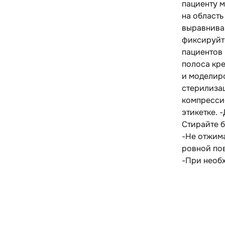
пациенту м
на область
выравниван
фиксируйте
пациентов 
полоса кре
и моделиро
стерилиза
компресси
этикетке. 
Стирайте 
-Не отжим
ровной пов
-При необх