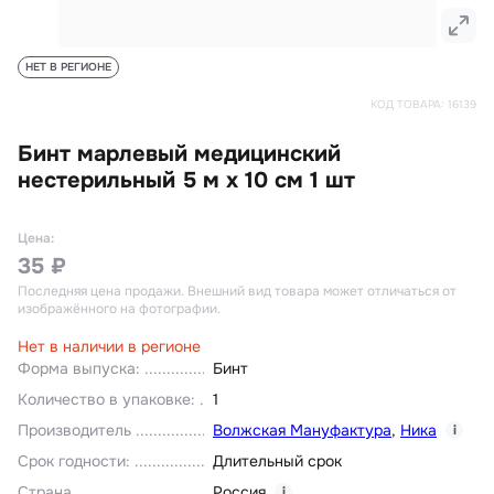
НЕТ В РЕГИОНЕ
КОД ТОВАРА:
16139
Бинт марлевый медицинский
нестерильный 5 м х 10 см 1 шт
Цена:
35 ₽
Последняя цена продажи
. Внешний вид товара может отличаться от
изображённого на фотографии.
Нет в наличии в регионе
Форма выпуска
:
Бинт
Количество в упаковке
:
1
Производитель
Волжская Мануфактура
,
Ника
i
Срок годности
:
Длительный срок
Страна
Россия
i