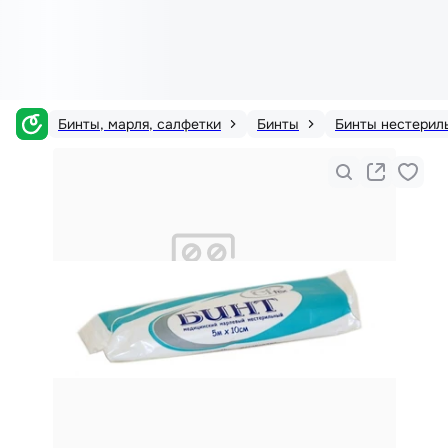
Бинты, марля, салфетки
Бинты
Бинты нестерил