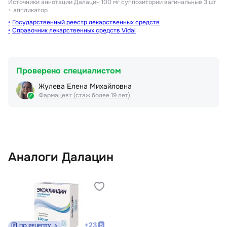
Источники аннотации
Далацин 100 мг суппозитории вагинальные 3 шт
+ аппликатор
Государственный реестр лекарственных средств
Справочник лекарственных средств Vidal
Проверено специалистом
Жулева Елена Михайловна
Фармацевт (стаж более 19 лет)
Аналоги Далацин
+
23
ПО РЕЦЕПТУ