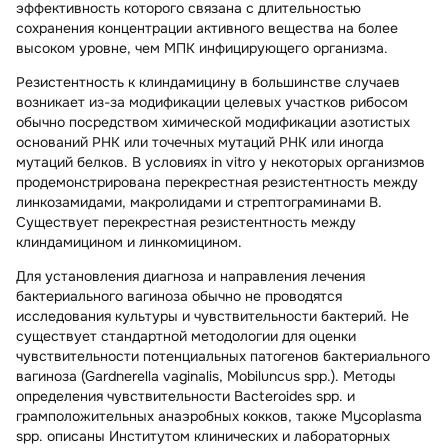
эффективность которого связана с длительностью
сохранения концентрации активного вещества на более
высоком уровне, чем МПК инфицирующего организма.
Резистентность к клиндамицину в большинстве случаев
возникает из-за модификации целевых участков рибосом
обычно посредством химической модификации азотистых
оснований РНК или точечных мутаций РНК или иногда
мутаций белков. В условиях in vitro у некоторых организмов
продемонстрирована перекрестная резистентность между
линкозамидами, макролидами и стрептограминами В.
Существует перекрестная резистентность между
клиндамицином и линкомицином.
Для установления диагноза и направления лечения
бактериального вагиноза обычно не проводятся
исследования культуры и чувствительности бактерий. Не
существует стандартной методологии для оценки
чувствительности потенциальных патогенов бактериального
вагиноза (Gardnerella vaginalis, Mobiluncus spp.). Методы
определения чувствительности Bacteroides spp. и
грамположительных анаэробных кокков, также Mycoplasma
spp. описаны Институтом клинических и лабораторных