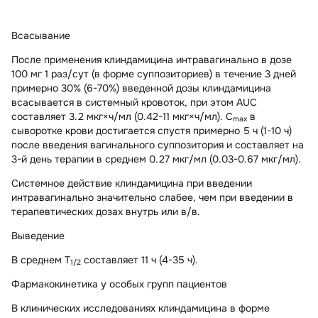
Всасывание
После применения клиндамицина интравагинально в дозе
100 мг 1 раз/сут (в форме суппозиториев) в течение 3 дней
примерно 30% (6-70%) введенной дозы клиндамицина
всасывается в системный кровоток, при этом AUC
составляет 3.2 мкг×ч/мл (0.42-11 мкг×ч/мл). C
в
max
сыворотке крови достигается спустя примерно 5 ч (1-10 ч)
после введения вагинального суппозитория и составляет на
3-й день терапии в среднем 0.27 мкг/мл (0.03-0.67 мкг/мл).
Системное действие клиндамицина при введении
интравагинально значительно слабее, чем при введении в
терапевтических дозах внутрь или в/в.
Выведение
В среднем Т
составляет 11 ч (4-35 ч).
1/2
Фармакокинетика у особых групп пациентов
В клинических исследованиях клиндамицина в форме