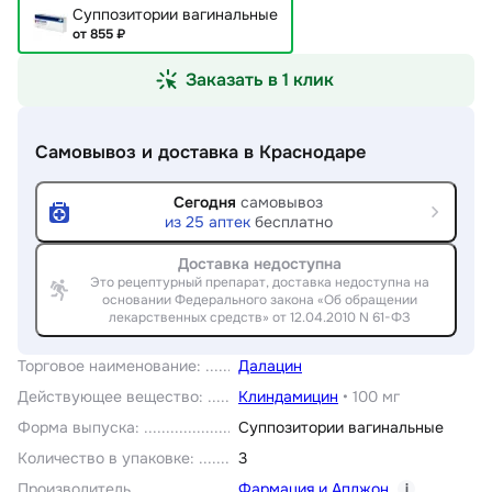
Суппозитории вагинальные
от 855 ₽
Заказать в 1 клик
Самовывоз и доставка
в Краснодаре
Сегодня
самовывоз
из
25
аптек
бесплатно
Доставка недоступна
Это рецептурный препарат, доставка недоступна на
основании Федерального закона «Об обращении
лекарственных средств» от 12.04.2010 N 61-ФЗ
Торговое наименование
:
Далацин
Действующее вещество
:
Клиндамицин
•
100 мг
Форма выпуска
:
Суппозитории вагинальные
Количество в упаковке
:
3
Производитель
Фармация и Апджон
i