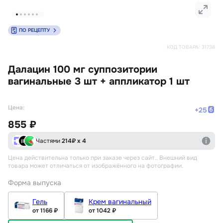
ПО РЕЦЕПТУ
КОД ТОВАРА:
31738
Далацин 100 мг суппозитории
вагинальные 3 шт + аппликатор 1 шт
Цена:
+
25
855 ₽
Частями
214
₽ х 4
Цена действительна только при заказе через сайт.
. Внешний вид
товара может отличаться от изображённого на фотографии.
Форма выпуска
Гель
Крем вагинальный
от 1166 ₽
от 1042 ₽