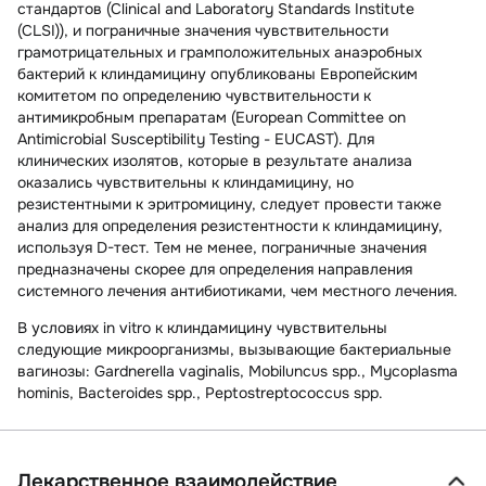
стандартов (Clinical and Laboratory Standards Institute
(CLSI)), и пограничные значения чувствительности
грамотрицательных и грамположительных анаэробных
бактерий к клиндамицину опубликованы Европейским
комитетом по определению чувствительности к
антимикробным препаратам (European Committee on
Antimicrobial Susceptibility Testing - EUCAST). Для
клинических изолятов, которые в результате анализа
оказались чувствительны к клиндамицину, но
резистентными к эритромицину, следует провести также
анализ для определения резистентности к клиндамицину,
используя D-тест. Тем не менее, пограничные значения
предназначены скорее для определения направления
системного лечения антибиотиками, чем местного лечения.
В условиях in vitro к клиндамицину
чувствительны
следующие микроорганизмы, вызывающие бактериальные
вагинозы: Gardnerella vaginalis, Mobiluncus spp., Mycoplasma
hominis, Bacteroides spp., Peptostreptococcus spp.
Лекарственное взаимодействие