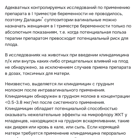
Адекватных контролируемых исследований по применению
препарата в I триместре беременности не проводилось,
®
поэтому Далацин
суппозитории вагинальные можно
назначать женщинам в I триместре беременности только по
абсолютным показаниям, т.е. когда потенциальная польза
терапии препаратом превосходит потенциальный риск для
плода.
В исследованиях на животных при введении клиндамицина
п/к или внутрь каких-либо отрицательных влияний на плод
не обнаружено, за исключением случаев приема препарата
в дозах, токсичных для матери.
Неизвестно, выделяется ли клиндамицин с грудным
молоком после интравагинального применения.
Клиндамицин обнаружен в грудном молоке в концентрации
<0.5-3.8 мкг/мл после системного применения.
Клиндамицин обладает потенциальной способностью
оказывать нежелательные эффекты на микрофлору ЖКТ у
младенцев, находящихся на грудном вскармливании, такие
как диарея или кровь в кале, или сыпь. Если кормящей
матери требуется применение клиндамицина перорально