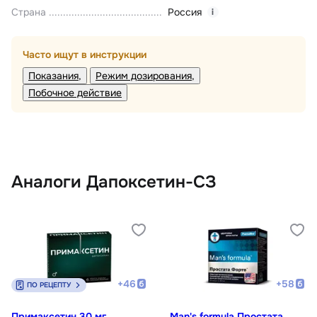
Страна
Россия
i
Часто ищут в инструкции
Показания
Режим дозирования
Побочное действие
Аналоги Дапоксетин-СЗ
+
46
+
58
ПО РЕЦЕПТУ
Примаксетин 30 мг
Man's formula Простата