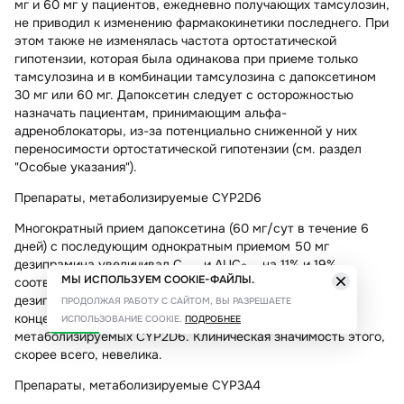
мг и 60 мг у пациентов, ежедневно получающих тамсулозин,
не приводил к изменению фармакокинетики последнего. При
этом также не изменялась частота ортостатической
гипотензии, которая была одинакова при приеме только
тамсулозина и в комбинации тамсулозина с дапоксетином
30 мг или 60 мг. Дапоксетин следует с осторожностью
назначать пациентам, принимающим альфа-
адреноблокаторы, из-за потенциально сниженной у них
переносимости ортостатической гипотензии (см. раздел
"Особые указания").
Препараты, метаболизируемые CYP2D6
Многократный прием дапоксетина (60 мг/сут в течение 6
дней) с последующим однократным приемом 50 мг
дезипрамина увеличивал C
и AUC
на 11% и 19%
max
0-∞
МЫ ИСПОЛЬЗУЕМ COOKIE-ФАЙЛЫ.
соответственно, по сравнению с приемом одного
дезипрамина. Дапоксетин может аналогично повышать
ПРОДОЛЖАЯ РАБОТУ С САЙТОМ, ВЫ РАЗРЕШАЕТЕ
концентрацию в плазме крови и других препаратов,
ИСПОЛЬЗОВАНИЕ COOKIE.
ПОДРОБНЕЕ
метаболизируемых CYP2D6. Клиническая значимость этого,
скорее всего, невелика.
Препараты, метаболизируемые CYP3A4