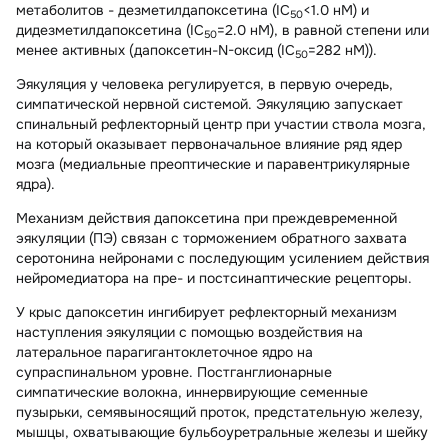
метаболитов - дезметилдапоксетина (IC
<1.0 нМ) и
50
дидезметилдапоксетина (IC
=2.0 нМ), в равной степени или
50
менее активных (дапоксетин-N-оксид (IC
=282 нМ)).
50
Эякуляция у человека регулируется, в первую очередь,
симпатической нервной системой. Эякуляцию запускает
спинальный рефлекторный центр при участии ствола мозга,
на который оказывает первоначальное влияние ряд ядер
мозга (медиальные преоптические и паравентрикулярные
ядра).
Механизм действия дапоксетина при преждевременной
эякуляции (ПЭ) связан с торможением обратного захвата
серотонина нейронами с последующим усилением действия
нейромедиатора на пре- и постсинаптические рецепторы.
У крыс дапоксетин ингибирует рефлекторный механизм
наступления эякуляции с помощью воздействия на
латеральное парагигантоклеточное ядро на
супраспинальном уровне. Постганглионарные
симпатические волокна, иннервирующие семенные
пузырьки, семявыносящий проток, предстательную железу,
мышцы, охватывающие бульбоуретральные железы и шейку