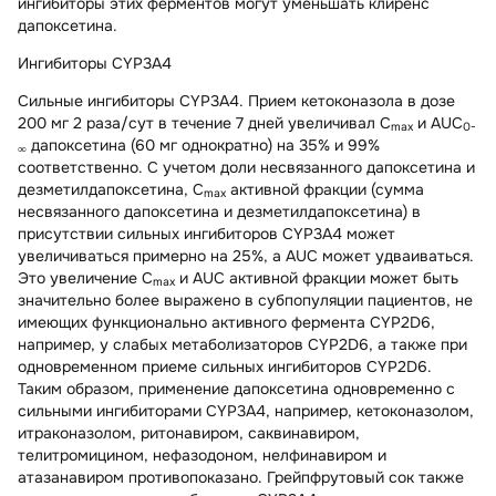
ингибиторы этих ферментов могут уменьшать клиренс
дапоксетина.
Ингибиторы CYP3A4
Сильные ингибиторы CYP3A4.
Прием кетоконазола в дозе
200 мг 2 раза/сут в течение 7 дней увеличивал C
и AUC
max
0-
дапоксетина (60 мг однократно) на 35% и 99%
∞
соответственно. С учетом доли несвязанного дапоксетина и
дезметилдапоксетина, C
активной фракции (сумма
max
несвязанного дапоксетина и дезметилдапоксетина) в
присутствии сильных ингибиторов CYP3A4 может
увеличиваться примерно на 25%, a AUC может удваиваться.
Это увеличение C
и AUC активной фракции может быть
max
значительно более выражено в субпопуляции пациентов, не
имеющих функционально активного фермента CYP2D6,
например, у слабых метаболизаторов CYP2D6, а также при
одновременном приеме сильных ингибиторов CYP2D6.
Таким образом, применение дапоксетина одновременно с
сильными ингибиторами CYP3A4, например, кетоконазолом,
итраконазолом, ритонавиром, саквинавиром,
телитромицином, нефазодоном, нелфинавиром и
атазанавиром противопоказано. Грейпфрутовый сок также