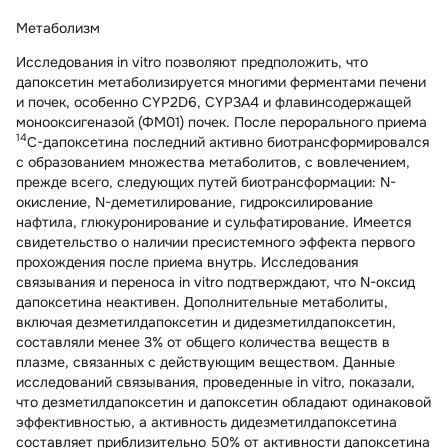
Метаболизм
Исследования in vitro позволяют предположить, что
дапоксетин метаболизируется многими ферментами печени
и почек, особенно CYP2D6, CYP3A4 и флавинсодержащей
монооксигеназой (ФМ01) почек. После перорального приема
14
C-дапоксетина последний активно биотрансформировался
с образованием множества метаболитов, с вовлечением,
прежде всего, следующих путей биотрансформации: N-
окисление, N-деметилирование, гидроксилирование
нафтила, глюкуронирование и сульфатирование. Имеется
свидетельство о наличии пресистемного эффекта первого
прохождения после приема внутрь. Исследования
связывания и переноса in vitro подтверждают, что N-оксид
дапоксетина неактивен. Дополнительные метаболиты,
включая дезметилдапоксетин и дидезметилдапоксетин,
составляли менее 3% от общего количества веществ в
плазме, связанных с действующим веществом. Данные
исследований связывания, проведенные in vitro, показали,
что дезметилдапоксетин и дапоксетин обладают одинаковой
эффективностью, а активность дидезметилдапоксетина
составляет приблизительно 50% от активности дапоксетина