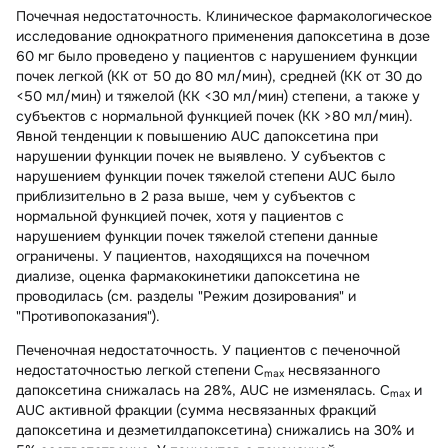
Почечная недостаточность.
Клиническое фармакологическое
исследование однократного применения дапоксетина в дозе
60 мг было проведено у пациентов с нарушением функции
почек легкой (КК от 50 до 80 мл/мин), средней (КК от 30 до
<50 мл/мин) и тяжелой (КК <30 мл/мин) степени, а также у
субъектов с нормальной функцией почек (КК >80 мл/мин).
Явной тенденции к повышению AUC дапоксетина при
нарушении функции почек не выявлено. У субъектов с
нарушением функции почек тяжелой степени AUC было
приблизительно в 2 раза выше, чем у субъектов с
нормальной функцией почек, хотя у пациентов с
нарушением функции почек тяжелой степени данные
ограничены. У пациентов, находящихся на почечном
диализе, оценка фармакокинетики дапоксетина не
проводилась (см. разделы "Режим дозирования" и
"Противопоказания").
Печеночная недостаточность
. У пациентов с печеночной
недостаточностью легкой степени C
несвязанного
max
дапоксетина снижалась на 28%, AUC не изменялась. C
и
max
AUC активной фракции (сумма несвязанных фракций
дапоксетина и дезметилдапоксетина) снижались на 30% и