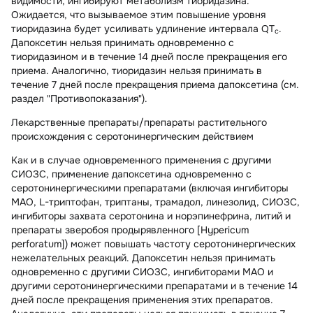
видимости, ингибируют метаболизм тиоридазина.
Ожидается, что вызываемое этим повышение уровня
тиоридазина будет усиливать удлинение интервала QT
.
c
Дапоксетин нельзя принимать одновременно с
тиоридазином и в течение 14 дней после прекращения его
приема. Аналогично, тиоридазин нельзя принимать в
течение 7 дней после прекращения приема дапоксетина (см.
раздел "Противопоказания").
Лекарственные препараты/препараты растительного
происхождения с серотонинергическим действием
Как и в случае одновременного применения с другими
СИОЗС, применение дапоксетина одновременно с
серотонинергическими препаратами (включая ингибиторы
МАО, L-триптофан, триптаны, трамадол, линезолид, СИОЗС,
ингибиторы захвата серотонина и норэпинефрина, литий и
препараты зверобоя продырявленного [Hypericum
perforatum]) может повышать частоту серотонинергических
нежелательных реакций. Дапоксетин нельзя принимать
одновременно с другими СИОЗС, ингибиторами МАО и
другими серотонинергическими препаратами и в течение 14
дней после прекращения применения этих препаратов.