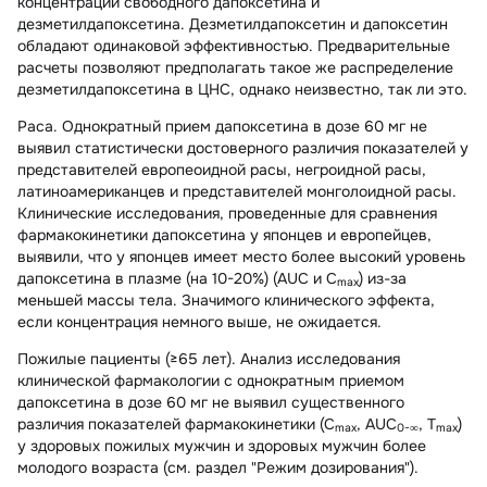
концентраций свободного дапоксетина и
дезметилдапоксетина. Дезметилдапоксетин и дапоксетин
обладают одинаковой эффективностью. Предварительные
расчеты позволяют предполагать такое же распределение
дезметилдапоксетина в ЦНС, однако неизвестно, так ли это.
Раса.
Однократный прием дапоксетина в дозе 60 мг не
выявил статистически достоверного различия показателей у
представителей европеоидной расы, негроидной расы,
латиноамериканцев и представителей монголоидной расы.
Клинические исследования, проведенные для сравнения
фармакокинетики дапоксетина у японцев и европейцев,
выявили, что у японцев имеет место более высокий уровень
дапоксетина в плазме (на 10-20%) (AUC и C
) из-за
max
меньшей массы тела. Значимого клинического эффекта,
если концентрация немного выше, не ожидается.
Пожилые пациенты (≥65 лет).
Анализ исследования
клинической фармакологии с однократным приемом
дапоксетина в дозе 60 мг не выявил существенного
различия показателей фармакокинетики (C
, AUC
, Т
)
max
0-∞
max
у здоровых пожилых мужчин и здоровых мужчин более
молодого возраста (см. раздел "Режим дозирования").