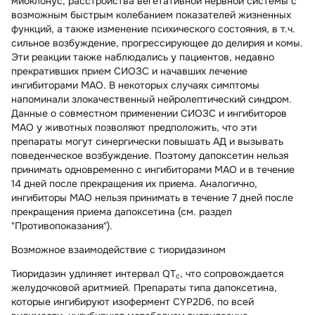
миоклонус, расстройства вегетативной нервной системы с
возможным быстрым колебанием показателей жизненных
функций, а также изменение психического состояния, в т.ч.
сильное возбуждение, прогрессирующее до делирия и комы.
Эти реакции также наблюдались у пациентов, недавно
прекративших прием СИОЗС и начавших лечение
ингибиторами МАО. В некоторых случаях симптомы
напоминали злокачественный нейролептический синдром.
Данные о совместном применении СИОЗС и ингибиторов
МАО у животных позволяют предположить, что эти
препараты могут синергически повышать АД и вызывать
поведенческое возбуждение. Поэтому дапоксетин нельзя
принимать одновременно с ингибиторами МАО и в течение
14 дней после прекращения их приема. Аналогично,
ингибиторы МАО нельзя принимать в течение 7 дней после
прекращения приема дапоксетина (см. раздел
"Противопоказания").
Возможное взаимодействие с тиоридазином
Тиоридазин удлиняет интервал QT
, что сопровождается
c
желудочковой аритмией. Препараты типа дапоксетина,
которые ингибируют изофермент CYP2D6, по всей