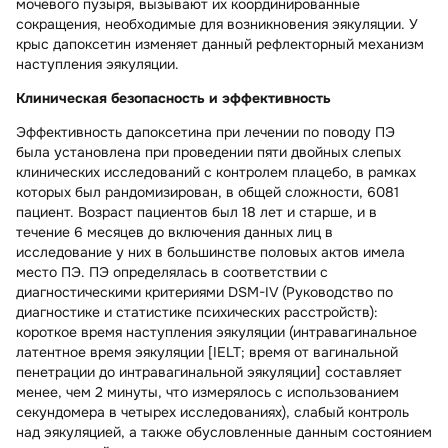
мочевого пузыря, вызывают их координированные
сокращения, необходимые для возникновения эякуляции. У
крыс дапоксетин изменяет данный рефлекторный механизм
наступления эякуляции.
Клиническая безопасность и эффективность
Эффективность дапоксетина при лечении по поводу ПЭ
была установлена при проведении пяти двойных слепых
клинических исследований с контролем плацебо, в рамках
которых был рандомизирован, в общей сложности, 6081
пациент. Возраст пациентов был 18 лет и старше, и в
течение 6 месяцев до включения данных лиц в
исследование у них в большинстве половых актов имела
место ПЭ. ПЭ определялась в соответствии с
диагностическими критериями DSM-IV (Руководство по
диагностике и статистике психических расстройств):
короткое время наступления эякуляции (интравагинальное
латентное время эякуляции [IELT; время от вагинальной
пенетрации до интравагинальной эякуляции] составляет
менее, чем 2 минуты, что измерялось с использованием
секундомера в четырех исследованиях), слабый контроль
над эякуляцией, а также обусловленные данным состоянием