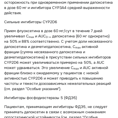
осторожность при одновременном применении дапоксетина
в дозе 60 мг и ингибитора CYP3A4 средней выраженности
действия.
Сильные ингибиторы CYP2D6
Прием флуоксетина в дозе 60 мг/сут в течение 7 дней
увеличивал C
и AUC
дапоксетина (60 мг однократно)
max
0-∞
на 50% и 88% соответственно. С учетом доли несвязанного
дапоксетина и дезметилдапоксетина, C
активной
max
фракции (сумма несвязанного дапоксетина и
дезметилдапоксетина) в присутствии сильных ингибиторов
CYP2D6 может увеличиваться примерно на 50%, a AUC
может удваиваться. Это увеличение C
и AUC активной
max
фракции близко к ожидаемому у пациентов с низкой
активностью CYP2D6 и может приводить к повышению
частоты и тяжести дозозависимых нежелательных реакций
(см. раздел "Особые указания").
Ингибиторы фосфодиэстеразы 5 (ФДЭ5)
Пациентам, принимающим ингибиторы ФДЭ5, не следует
принимать дапоксетин в связи с возможным снижением
ортостатической устойчивости (см. раздел "Особые