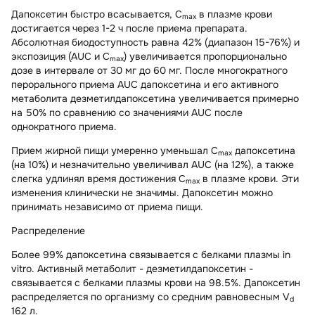
Дапоксетин быстро всасывается, C
в плазме крови
max
достигается через 1-2 ч после приема препарата.
Абсолютная биодоступность равна 42% (диапазон 15-76%) и
экспозиция (AUC и C
) увеличивается пропорционально
max
дозе в интервале от 30 мг до 60 мг. После многократного
перорального приема AUC дапоксетина и его активного
метаболита дезметилдапоксетина увеличивается примерно
на 50% по сравнению со значениями AUC после
однократного приема.
Прием жирной пищи умеренно уменьшал C
дапоксетина
max
(на 10%) и незначительно увеличивал AUC (на 12%), а также
слегка удлинял время достижения C
в плазме крови. Эти
max
изменения клинически не значимы. Дапоксетин можно
принимать независимо от приема пищи.
Распределение
Более 99% дапоксетина связывается с белками плазмы in
vitro. Активный метаболит - дезметилдапоксетин -
связывается с белками плазмы крови на 98.5%. Дапоксетин
распределяется по организму со средним равновесным V
d
162 л.