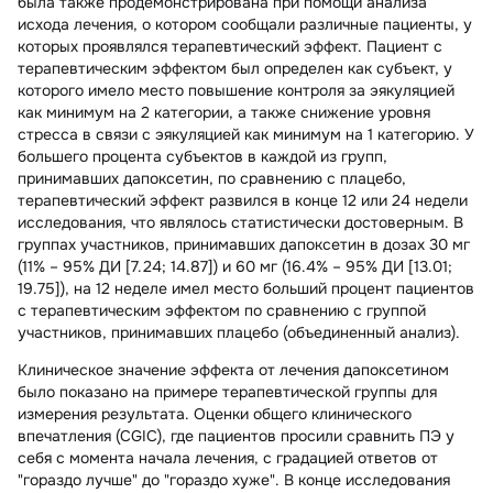
была также продемонстрирована при помощи анализа
исхода лечения, о котором сообщали различные пациенты, у
которых проявлялся терапевтический эффект. Пациент с
терапевтическим эффектом был определен как субъект, у
которого имело место повышение контроля за эякуляцией
как минимум на 2 категории, а также снижение уровня
стресса в связи с эякуляцией как минимум на 1 категорию. У
большего процента субъектов в каждой из групп,
принимавших дапоксетин, по сравнению с плацебо,
терапевтический эффект развился в конце 12 или 24 недели
исследования, что являлось статистически достоверным. В
группах участников, принимавших дапоксетин в дозах 30 мг
(11% – 95% ДИ [7.24; 14.87]) и 60 мг (16.4% – 95% ДИ [13.01;
19.75]), на 12 неделе имел место больший процент пациентов
с терапевтическим эффектом по сравнению с группой
участников, принимавших плацебо (объединенный анализ).
Клиническое значение эффекта от лечения дапоксетином
было показано на примере терапевтической группы для
измерения результата. Оценки общего клинического
впечатления (CGIC), где пациентов просили сравнить ПЭ у
себя с момента начала лечения, с градацией ответов от
"гораздо лучше" до "гораздо хуже". В конце исследования