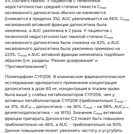
5% соответственно. У пациентов с печеночной
недостаточностью средней степени тяжести C
max
несвязанного дапоксетина обычно не изменяется
(снижается в пределах 3%), AUC увеличивается на 66%. C
max
несвязанной активной фракции дапоксетина была
неизменна, a AUC увеличена в 2 раза. У пациентов с
печеночной недостаточностью тяжелой степени C
max
несвязанного дапоксетина была снижена на 42%, a AUC
несвязанного дапоксетина была увеличена примерно на
223%. C
и AUC активной фракции изменялись подобным
max
образом (см. разделы "Режим дозирования" и
"Противопоказания").
Полиморфизм CYP2D6
. В клиническом фармакологическом
исследовании однократного применения концентрация
дапоксетина в дозе 60 мг, концентрация в плазме крови
была выше у слабых метаболизаторов CYP2D6, чем у
активных метаболизаторов CYP2D6 (приблизительно C
–
max
на 31%, AUC
дапоксетина – на 36%, C
– на 98%, AUC
0-∞
max
0-∞
дезметилдапоксетина – на 161%). Значение C
активной
max
фракции препарата Дапоксетин-СЗ может быть повышено
приблизительно на 46%, a AUC – приблизительно на 90%.
Данное повышение может увеличить частоту и усугубить