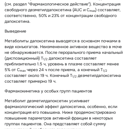
(см. раздел "Фармакологическое действие"). Концентрация
свободного дезметилдапоксетина (AUC и C
) составляет,
max
соответственно, 50% и 23% от концентрации свободного
дапоксетина.
Выведение
Метаболиты дапоксетина выводятся в основном почками в
виде конъюгатов. Неизмененное активное вещество в моче
не обнаруживается. После перорального приема начальный
(диспозиционный) Т
дапоксетина составляет
1/2
приблизительно 1.5 ч, уровень в плазме составляет менее
5% от C
через 24 ч после приема, а конечный Т
max
1/2
составляет около 19 ч. Конечный Т
дезметилдапоксетина
1/2
составляет примерно 19 ч.
Фармакокинетика у особых групп пациентов
Метаболит дезметилдапоксетин усиливает
фармакологический эффект дапоксетина, особенно, если
концентрация его повышена. Ниже продемонстрировано
повышение параметров активной фракции в некоторых
группах пациентов. Она представляет собой сумму