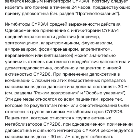
является мощным ингибитором CYP3A4, поэтому следует
избегать его приема в течение 24 часов, предшествующих
приему дапоксетина (см. раздел "Противопоказания").
Ингибиторы CYP3A4 средней выраженности действия
.
Одновременное применение с ингибиторами CYP3A4
средней выраженности действия (например,
эритромицином, кларитромицином, флуконазолом,
ампренавиром, фосампренавиром, апрепитантом,
верапамилом или дилтиаземом) может значительно
увеличить степень системного воздействия дапоксетина и
дезметилдапоксетина, особенно у пациентов с низкой
активностью CYP2D6. При применении дапоксетина в
комбинации с любым из этих лекарственных препаратов
максимальная доза дапоксетина должна составлять 30 мг
(см. разделы "Режим дозирования" и "Особые указания").
Эти две меры относятся ко всем пациентам, кроме тех,
которые по результатам гено- или фенотипирования были
отнесены к группе активных метаболизаторов CYP2D6.
Пациентам, которые относятся к группе активных
метаболизаторов CYP2D6, при одновременном применении
дапоксетина и сильного ингибитора CYP3A4 рекомендуется
максимальная доза - 30 мг. Им следует соблюдать