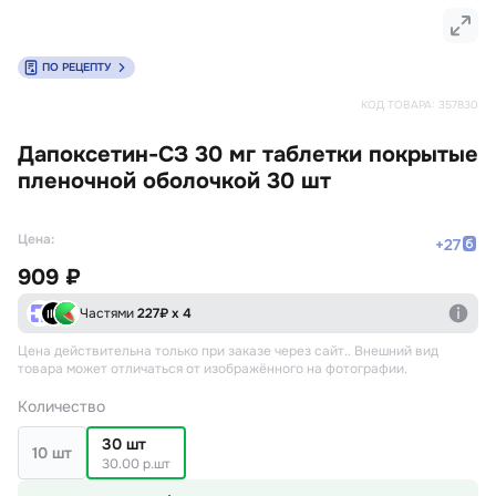
ПО РЕЦЕПТУ
КОД ТОВАРА:
357830
Дапоксетин-СЗ 30 мг таблетки покрытые
пленочной оболочкой 30 шт
Цена:
+
27
909 ₽
Частями
227
₽ х 4
Цена действительна только при заказе через сайт.
. Внешний вид
товара может отличаться от изображённого на фотографии.
Количество
30 шт
10 шт
30.00 р.шт