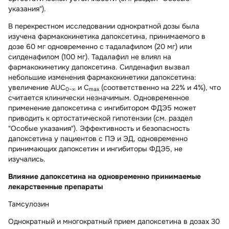
указания").
В перекрестном исследовании однократной дозы была
изучена фармакокинетика дапоксетина, принимаемого в
дозе 60 мг одновременно с тадалафилом (20 мг) или
силденафилом (100 мг). Тадалафил не влиял на
фармакокинетику дапоксетина. Силденафил вызвал
небольшие изменения фармакокинетики дапоксетина:
увеличение AUC
и C
(соответственно на 22% и 4%), что
0-∞
max
считается клинически незначимым. Одновременное
применение дапоксетина с ингибитором ФДЭ5 может
приводить к ортостатической гипотензии (см. раздел
"Особые указания"). Эффективность и безопасность
дапоксетина у пациентов с ПЭ и ЭД, одновременно
принимающих дапоксетин и ингибиторы ФДЭ5, не
изучались.
Влияние дапоксетина на одновременно принимаемые
лекарственные препараты
Тамсулозин
Однократный и многократный прием дапоксетина в дозах 30