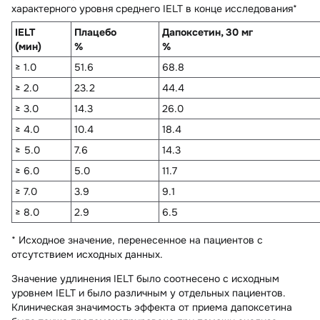
характерного уровня среднего IELT в конце исследования*
IELT
Плацебо
Дапоксетин, 30 мг
(мин)
%
%
≥ 1.0
51.6
68.8
≥ 2.0
23.2
44.4
≥ 3.0
14.3
26.0
≥ 4.0
10.4
18.4
≥ 5.0
7.6
14.3
≥ 6.0
5.0
11.7
≥ 7.0
3.9
9.1
≥ 8.0
2.9
6.5
* Исходное значение, перенесенное на пациентов с
отсутствием исходных данных.
Значение удлинения IELT было соотнесено с исходным
уровнем IELT и было различным у отдельных пациентов.
Клиническая значимость эффекта от приема дапоксетина