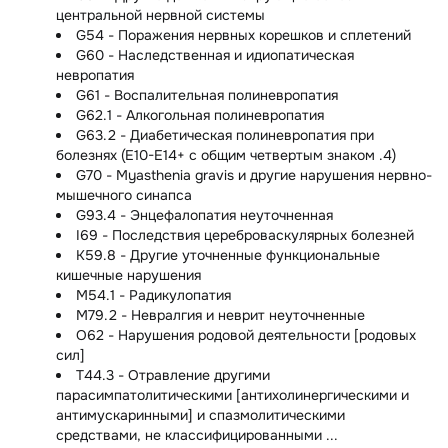
центральной нервной системы
G54 - Поражения нервных корешков и сплетений
G60 - Наследственная и идиопатическая
невропатия
G61 - Воспалительная полиневропатия
G62.1 - Алкогольная полиневропатия
G63.2 - Диабетическая полиневропатия при
болезнях (E10-E14+ с общим четвертым знаком .4)
G70 - Myasthenia gravis и другие нарушения нервно-
мышечного синапса
G93.4 - Энцефалопатия неуточненная
I69 - Последствия цереброваскулярных болезней
K59.8 - Другие уточненные функциональные
кишечные нарушения
M54.1 - Радикулопатия
M79.2 - Невралгия и неврит неуточненные
O62 - Нарушения родовой деятельности [родовых
сил]
T44.3 - Отравление другими
парасимпатолитическими [антихолинергическими и
антимускаринными] и спазмолитическими
средствами, не классифицированными ...