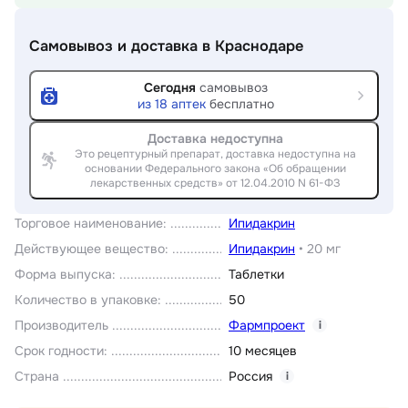
Самовывоз и доставка
в Краснодаре
Сегодня
самовывоз
из
18
аптек
бесплатно
Доставка недоступна
Это рецептурный препарат, доставка недоступна на
основании Федерального закона «Об обращении
лекарственных средств» от 12.04.2010 N 61-ФЗ
Торговое наименование
:
Ипидакрин
Действующее вещество
:
Ипидакрин
•
20 мг
Форма выпуска
:
Таблетки
Количество в упаковке
:
50
Производитель
Фармпроект
i
Срок годности
:
10 месяцев
Страна
Россия
i