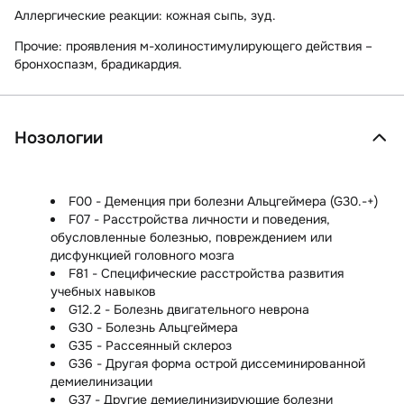
Аллергические реакции:
кожная сыпь, зуд.
Прочие:
проявления м-холиностимулирующего действия –
бронхоспазм, брадикардия.
Нозологии
F00 - Деменция при болезни Альцгеймера (G30.-+)
F07 - Расстройства личности и поведения,
обусловленные болезнью, повреждением или
дисфункцией головного мозга
F81 - Специфические расстройства развития
учебных навыков
G12.2 - Болезнь двигательного неврона
G30 - Болезнь Альцгеймера
G35 - Рассеянный склероз
G36 - Другая форма острой диссеминированной
демиелинизации
G37 - Другие демиелинизирующие болезни