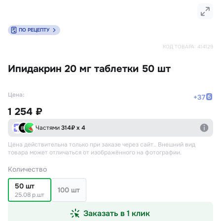
ПО РЕЦЕПТУ
КОД ТОВАРА:
414129
Ипидакрин 20 мг таблетки 50 шт
Цена:
+
37
1 254 ₽
Частями
314
₽ х 4
Цена действительна только при заказе через сайт.
. Внешний вид
товара может отличаться от изображённого на фотографии.
Количество
50 шт
100 шт
25.08 р.шт
Заказать в 1 клик