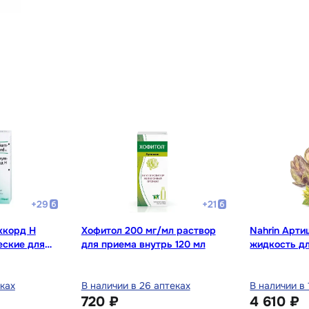
+
29
+
21
ккорд Н
Хофитол 200 мг/мл раствор
Nahrin Арти
еские для
для приема внутрь 120 мл
жидкость д
 мл
500 мл
еках
В наличии в 26 аптеках
В наличии в 
720 ₽
4 610 ₽