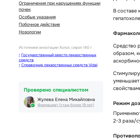
Ограничения при нарушениях функции
почек
В составе 
Особые указания
гепатохоле
Побочное действие
Нозологии
Фармаколо
Средство 
Источники аннотации
Холос сироп 140 г
образом, к
Государственный реестр лекарственных
средств
аскорбино
Справочник лекарственных средств Vidal
Стимулируе
уменьшает
свойствами
Проверено специалистом
Жулева Елена Михайловна
Режим доз
Фармацевт (стаж более 19 лет)
Применяют 
2-3 раза/с
Противопо