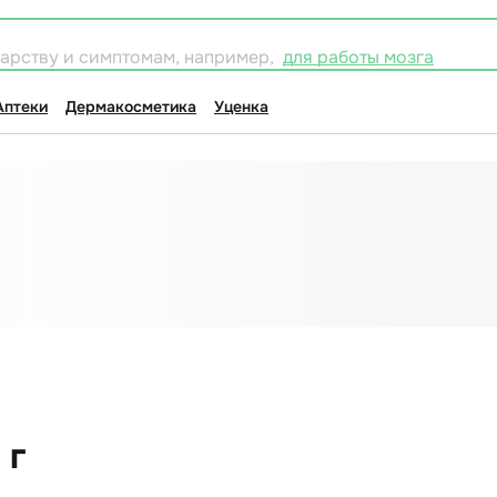
карству и симптомам, например,
для работы мозга
Аптеки
Дермакосметика
Уценка
 г