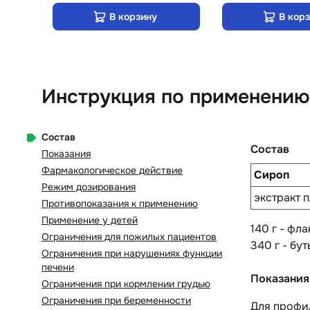
В корзину
В кор
Инструкция по применению 
Состав
Состав
Показания
Фармакологическое действие
Сироп
Режим дозирования
экстракт 
Противопоказания к применению
Применение у детей
140 г - фла
Ограничения для пожилых пациентов
340 г - бут
Ограничения при нарушениях функции
печени
Показания
Ограничения при кормлении грудью
Ограничения при беременности
Для профил