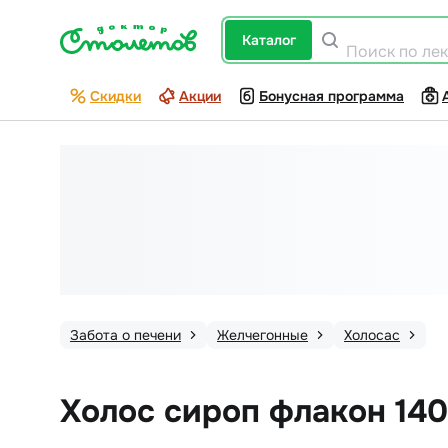
каталог
Поиск по ле
Скидки
Акции
Бонусная программа
Забота о печени
Желчегонные
Холосас
Холос сироп флакон 140