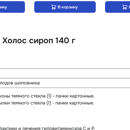
зину
В корзину
Холос сироп 140 г
плодов шиповника
коны темного стекла (1) - пачки картонные.
ылки темного стекла (1) - пачки картонные.
актики и лечения гиповитаминозов C и P.