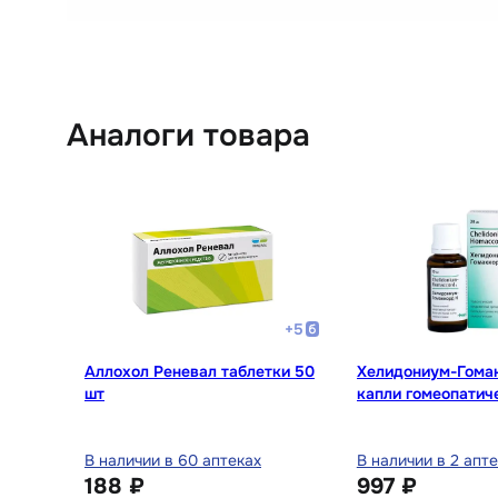
Аналоги товара
+
5
Аллохол Реневал таблетки 50
Хелидониум-Гома
шт
капли гомеопатич
приема внутрь 30
В наличии в 60 аптеках
В наличии в 2 апт
188 ₽
997 ₽