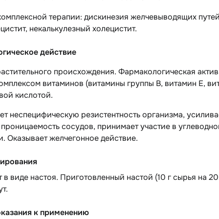
комплексной терапии: дискинезия желчевыводящих путей 
цистит, некалькулезный холецистит.
гическое действие
растительного происхождения. Фармакологическая актив
омплексом витаминов (витамины группы B, витамин E, вита
вой кислотой.
т неспецифическую резистентность организма, усиливае
 проницаемость сосудов, принимает участие в углеводн
. Оказывает желчегонное действие.
ирования
в виде настоя. Приготовленный настой (10 г сырья на 20
ут.
казания к применению