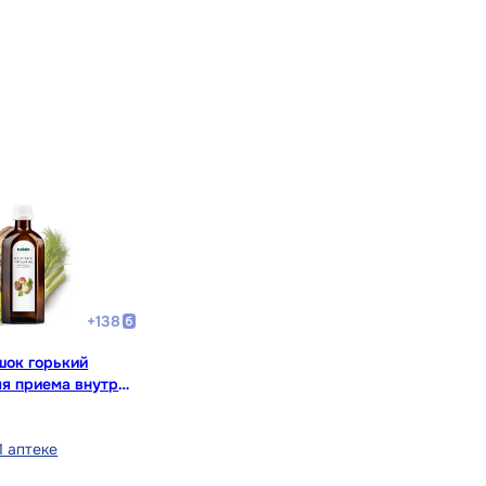
+
138
шок горький
ля приема внутрь
1 аптеке