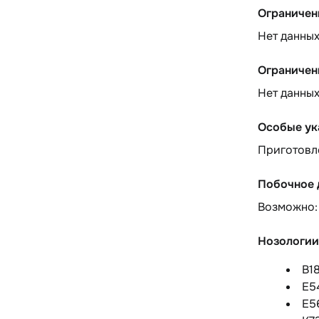
Ограничен
Нет данны
Ограничен
Нет данны
Особые ук
Приготовле
Побочное 
Возможно:
Нозологии
B1
E5
E5