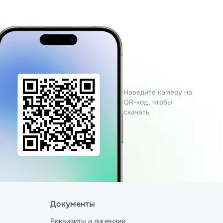
Наведите камеру на
QR-код, чтобы
скачать
Документы
Реквизиты и лицензии