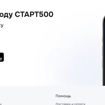
коду СТАРТ500
ку
Помощь
и
Доставка и оплата