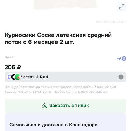
КОД ТОВАРА:
20026
Курносики Соска латексная средний
поток с 6 месяцев 2 шт.
Цена:
+
6
205 ₽
Частями
51
₽ х 4
Цена действительна только при заказе через сайт.
. Внешний вид
товара может отличаться от изображённого на фотографии.
Заказать в 1 клик
Самовывоз и доставка
в Краснодаре