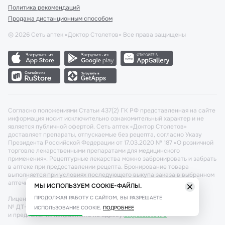
Политика рекомендаций
Продажа дистанционным способом
©
2026
Сеть аптек «Доктор Столетов» Все права защищены
Согласно положениями Статьи 437(2) ГК РФ представленная на сайте
информация носит исключительно ознакомительный характер и не
является публичной офертой. Сеть аптек «Доктор Столетов»
доставляет препараты, отпускаемые без рецепта, согласно Указу
Президента Российской Федерации от 17.03.2020 № 187 «О розничной
торговле лекарственными препаратами для медицинского
применения». Рецептурные лекарства можно забронировать и забрать
в аптеке при предоставлении рецепта. Бронирование товара
выполняется при условиях последующего выкупа заказа в выбранном
аптечном пункте.
МЫ ИСПОЛЬЗУЕМ COOKIE-ФАЙЛЫ.
ПРОДОЛЖАЯ РАБОТУ С САЙТОМ, ВЫ РАЗРЕШАЕТЕ
Лицензия №: ЛО-77-02-011340 от 22 декабря 2020г. Разрешение
№ ДТ-77-000421 от 25.10.2021 г. Вопросы по заказам, претензии
ИСПОЛЬЗОВАНИЕ COOKIE.
ПОДРОБНЕЕ
и предложения направляйте по адресу:
cx@stoletov.ru