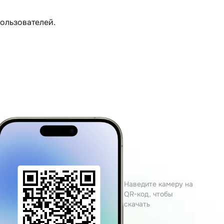
пользователей.
Наведите камеру на
QR-код, чтобы
скачать