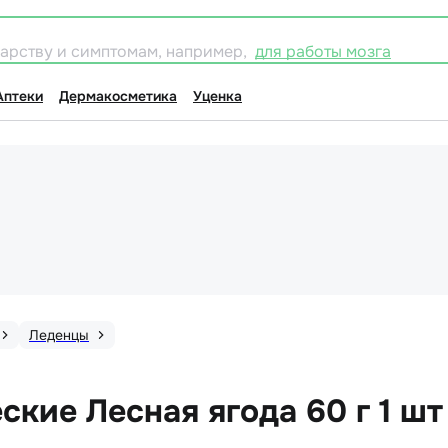
карству и симптомам, например,
для работы мозга
Аптеки
Дермакосметика
Уценка
Леденцы
ские Лесная ягода 60 г 1 шт