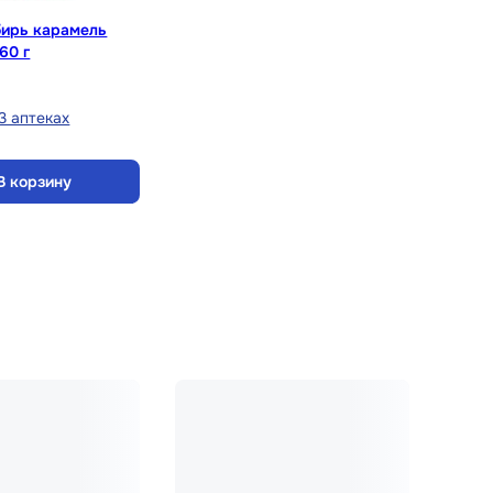
бирь карамель
60 г
3 аптеках
В корзину