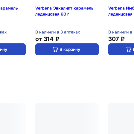
карамель
Verbena Эвкалипт карамель
Verbena Им
леденцовая 60 г
леденцовая 
еках
В наличии в 3 аптеках
В наличии в 
от
314 ₽
307 ₽
зину
В корзину