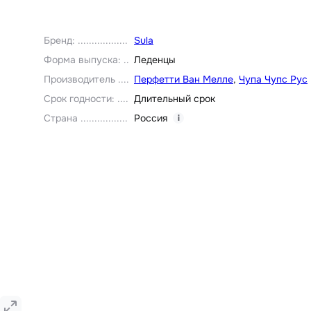
Бренд
:
Sula
Форма выпуска
:
Леденцы
Производитель
Перфетти Ван Мелле
,
Чупа Чупс Рус
Срок годности
:
Длительный срок
Страна
Россия
i