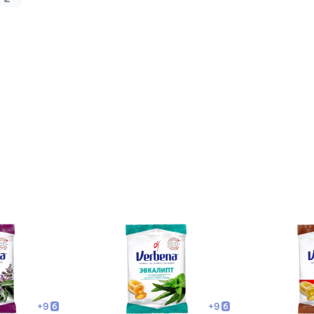
+
9
+
9