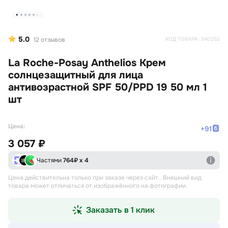
5.0
12
отзывов
КОД ТОВАРА:
340252
La Roche-Posay Anthelios Крем
солнцезащитный для лица
антивозрастной SPF 50/PPD 19 50 мл 1
шт
Цена:
+
91
3 057 ₽
Частями
764
₽ х 4
Цена действительна только при заказе через сайт.
. Внешний вид
товара может отличаться от изображённого на фотографии.
Заказать в 1 клик