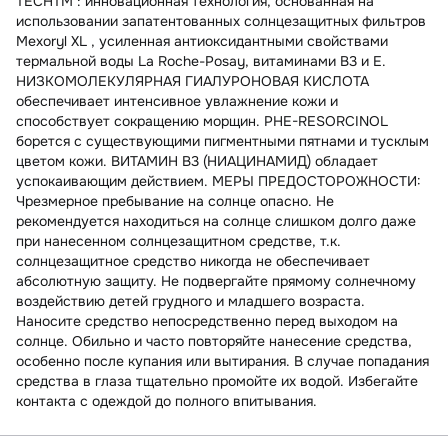
TECHTM : инновационная технология, основанная на
использовании запатентованных солнцезащитных фильтров
Mexoryl XL , усиленная антиоксидантными свойствами
термальной воды La Roche-Posay, витаминами B3 и Е.
НИЗКОМОЛЕКУЛЯРНАЯ ГИАЛУРОНОВАЯ КИСЛОТА
обеспечивает интенсивное увлажнение кожи и
способствует сокращению морщин. PHE-RESORCINOL
борется с существующими пигментными пятнами и тусклым
цветом кожи. ВИТАМИН B3 (НИАЦИНАМИД) обладает
успокаивающим действием. МЕРЫ ПРЕДОСТОРОЖНОСТИ:
Чрезмерное пребывание на солнце опасно. Не
рекомендуется находиться на солнце слишком долго даже
при нанесенном солнцезащитном средстве, т.к.
солнцезащитное средство никогда не обеспечивает
абсолютную защиту. Не подвергайте прямому солнечному
воздействию детей грудного и младшего возраста.
Наносите средство непосредственно перед выходом на
солнце. Обильно и часто повторяйте нанесение средства,
особенно после купания или вытирания. В случае попадания
средства в глаза тщательно промойте их водой. Избегайте
контакта с одеждой до полного впитывания.