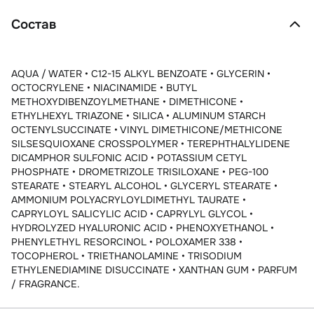
Состав
AQUA / WATER • C12-15 ALKYL BENZOATE • GLYCERIN •
OCTOCRYLENE • NIACINAMIDE • BUTYL
METHOXYDIBENZOYLMETHANE • DIMETHICONE •
ETHYLHEXYL TRIAZONE • SILICA • ALUMINUM STARCH
OCTENYLSUCCINATE • VINYL DIMETHICONE/METHICONE
SILSESQUIOXANE CROSSPOLYMER • TEREPHTHALYLIDENE
DICAMPHOR SULFONIC ACID • POTASSIUM CETYL
PHOSPHATE • DROMETRIZOLE TRISILOXANE • PEG-100
STEARATE • STEARYL ALCOHOL • GLYCERYL STEARATE •
AMMONIUM POLYACRYLOYLDIMETHYL TAURATE •
CAPRYLOYL SALICYLIC ACID • CAPRYLYL GLYCOL •
HYDROLYZED HYALURONIC ACID • PHENOXYETHANOL •
PHENYLETHYL RESORCINOL • POLOXAMER 338 •
TOCOPHEROL • TRIETHANOLAMINE • TRISODIUM
ETHYLENEDIAMINE DISUCCINATE • XANTHAN GUM • PARFUM
/ FRAGRANCE.