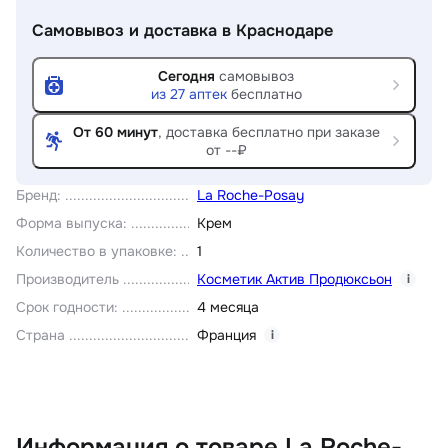
Самовывоз и доставка
в Краснодаре
Сегодня
самовывоз
из
27
аптек
бесплатно
От 60 минут
, доставка
бесплатно при заказе
от --₽
Бренд
:
La Roche-Posay
Форма выпуска
:
Крем
Количество в упаковке
:
1
Производитель
Косметик Актив Продюксьон
i
Срок годности
:
4 месяца
Страна
Франция
i
Информация о товаре La Roche-