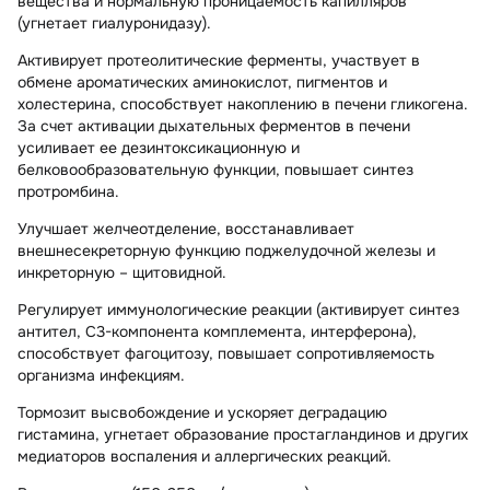
вещества и нормальную проницаемость капилляров
(угнетает гиалуронидазу).
Активирует протеолитические ферменты, участвует в
обмене ароматических аминокислот, пигментов и
холестерина, способствует накоплению в печени гликогена.
За счет активации дыхательных ферментов в печени
усиливает ее дезинтоксикационную и
белковообразовательную функции, повышает синтез
протромбина.
Улучшает желчеотделение, восстанавливает
внешнесекреторную функцию поджелудочной железы и
инкреторную – щитовидной.
Регулирует иммунологические реакции (активирует синтез
антител, С3-компонента комплемента, интерферона),
способствует фагоцитозу, повышает сопротивляемость
организма инфекциям.
Тормозит высвобождение и ускоряет деградацию
гистамина, угнетает образование простагландинов и других
медиаторов воспаления и аллергических реакций.