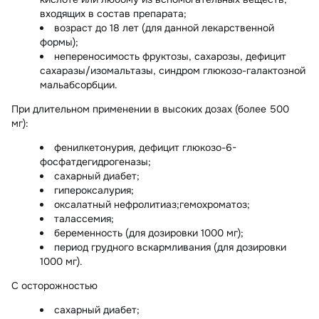
входящих в состав препарата;
возраст до 18 лет (для данной лекарственной
формы);
непереносимость фруктозы, сахарозы, дефицит
сахаразы/изомальтазы, синдром глюкозо-галактозной
мальабсорбции.
При длительном применении в высоких дозах (более 500
мг):
фенилкетонурия, дефицит глюкозо-6-
фосфатдегидрогеназы;
сахарный диабет;
гипероксалурия;
оксалатный нефролитиаз;гемохроматоз;
талассемия;
беременность (для дозировки 1000 мг);
период грудного вскармливания (для дозировки
1000 мг).
С осторожностью
сахарный диабет;