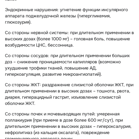
Эндокринные нарушения:
угнетение функции инсулярного
аппарата поджелудочной железы (гипергликемия,
глюкозурия).
Со стороны нервной системы:
при длительном применении в
высоких дозах (более 1000 мг) – головная боль, повышение
возбудимости ЦНС, бессонница.
Со стороны сосудов:
при длительном применении больших
доз – снижение проницаемости капилляров (возможно
ухудшение трофики тканей, повышение АД,
гиперкоагуляция, развитие микроангиопатий).
Со стороны ЖКТ:
раздражение слизистой оболочки ЖКТ, при
длительном применении в высоких дозах – тошнота, рвота,
диарея, гиперацидный гастрит, изъязвление слизистой
оболочки ЖКТ.
Со стороны почек и мочевыводящих путей:
умеренная
поллакиурия (при приеме в дозе более 600 мг/сут), при
длительном применении в высоких дозах – гипероксалурия,
нефролитиаз (из кальция оксалата), повреждение
гломерулярного аппарата почек.