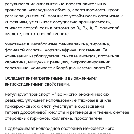
регулировании окислительно-восстановительных
процессов, углеводного обмена, свертываемости крови,
регенерации тканей; повышает устойчивость организма к
инфекциям, уменьшает сосудистую проницаемость,
снижает потребность в витаминах В
, В
, А, Е, фолиевой
1
2
кислоте, пантотеновой кислоте.
Участвует в метаболизме фенилаланина, тирозина,
фолиевой кислоты, норэпинефрина, гистамина, Fe,
утилизации карбогидратов, синтезе липидов, протеинов,
карнитина, иммунных реакциях, гидроксилировании
серотонина, усиливает абсорбцию негеминового Fe.
Обладает антиагрегантными и выраженными
антиоксидантными свойствами.
+
Регулирует транспорт Н
во многих биохимических
реакциях, улучшает использование глюкозы в цикле
трикарбоновых кислот, участвует в образовании
тетрагидрофолиевой кислоты и регенерации тканей, синтезе
стероидных гормонов, коллагена, проколлагена.
Поддерживает коллоидное состояние межклеточного