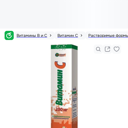
Витамины В и С
Витамин С
Растворимые форм