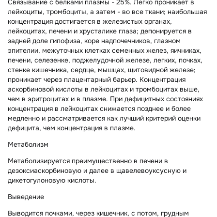
Связывание с белками плазмы - 25%. Легко проникает в
лейкоциты, тромбоциты, а затем - во все ткани; наибольшая
концентрация достигается в железистых органах,
лейкоцитах, печени и хрусталике глаза; депонируется в
задней доле гипофиза, коре надпочечников, глазном
эпителии, межуточных клетках семенных желез, яичниках,
печени, селезенке, поджелудочной железе, легких, почках,
стенке кишечника, сердце, мышцах, щитовидной железе;
проникает через плацентарный барьер. Концентрация
аскорбиновой кислоты в лейкоцитах и тромбоцитах выше,
чем в эритроцитах и в плазме. При дефицитных состояниях
концентрация в лейкоцитах снижается позднее и более
медленно и рассматривается как лучший критерий оценки
дефицита, чем концентрация в плазме.
Метаболизм
Метаболизируется преимущественно в печени в
дезоксиаскорбиновую и далее в щавелевоуксусную и
дикетогулоновую кислоты.
Выведение
Выводится почками, через кишечник, с потом, грудным