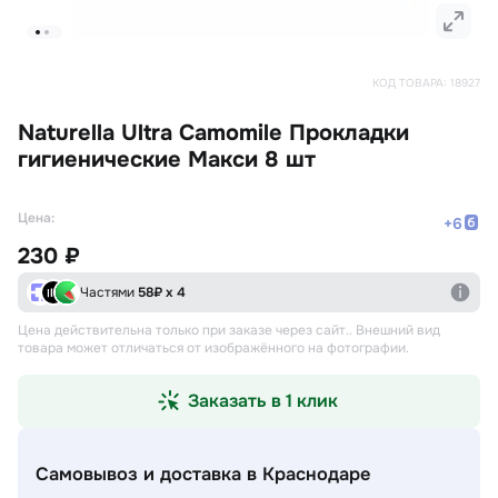
КОД ТОВАРА:
18927
Naturella Ultra Camomile Прокладки
гигиенические Макси 8 шт
Цена:
+
6
230 ₽
Частями
58
₽ х 4
Цена действительна только при заказе через сайт.
. Внешний вид
товара может отличаться от изображённого на фотографии.
Заказать в 1 клик
Самовывоз и доставка
в Краснодаре