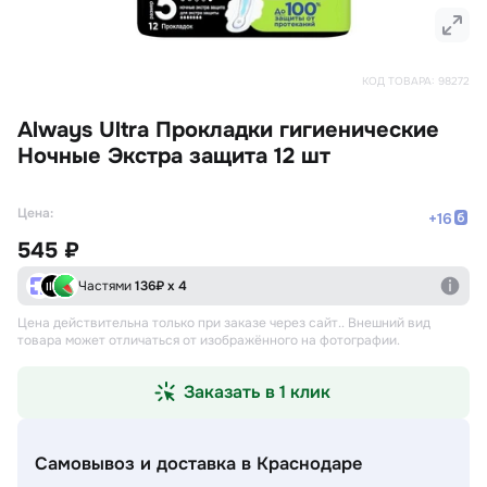
КОД ТОВАРА:
98272
Always Ultra Прокладки гигиенические
Ночные Экстра защита 12 шт
Цена:
+
16
545 ₽
Частями
136
₽ х 4
Цена действительна только при заказе через сайт.
. Внешний вид
товара может отличаться от изображённого на фотографии.
Заказать в 1 клик
Самовывоз и доставка
в Краснодаре