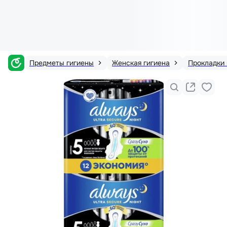
Предметы гигиены
Женская гигиена
Прокладки 