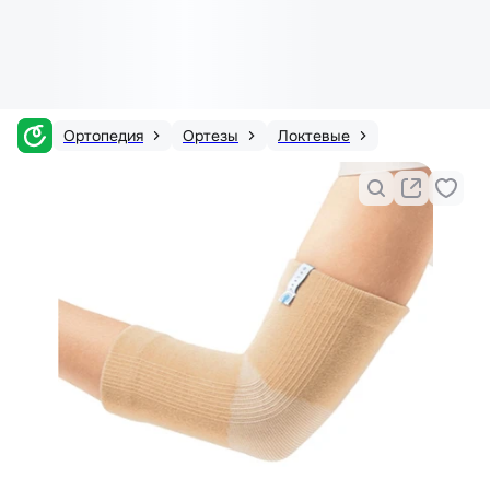
Ортопедия
Ортезы
Локтевые