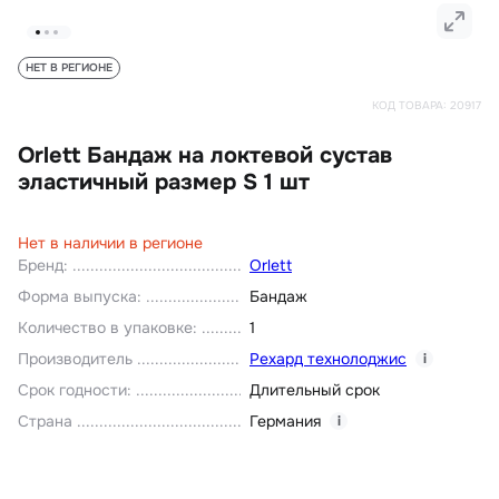
НЕТ В РЕГИОНЕ
КОД ТОВАРА:
20917
Orlett Бандаж на локтевой сустав
эластичный размер S 1 шт
Нет в наличии в регионе
Бренд
:
Orlett
Форма выпуска
:
Бандаж
Количество в упаковке
:
1
Производитель
Рехард технолоджис
i
Срок годности
:
Длительный срок
Страна
Германия
i