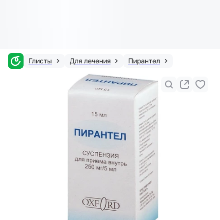
Глисты
Для лечения
Пирантел