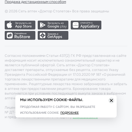
Продажа дистанционным способом
©
2026
Сеть аптек «Доктор Столетов» Все права защищены
Согласно положениями Статьи 437(2) ГК РФ представленная на сайте
информация носит исключительно ознакомительный характер и не
является публичной офертой. Сеть аптек «Доктор Столетов»
доставляет препараты, отпускаемые без рецепта, согласно Указу
Президента Российской Федерации от 17.03.2020 № 187 «О розничной
торговле лекарственными препаратами для медицинского
применения». Рецептурные лекарства можно забронировать и забрать
в аптеке при предоставлении рецепта. Бронирование товара
выполняется при условиях последующего выкупа заказа в выбранном
аптечном пункте.
МЫ ИСПОЛЬЗУЕМ COOKIE-ФАЙЛЫ.
ПРОДОЛЖАЯ РАБОТУ С САЙТОМ, ВЫ РАЗРЕШАЕТЕ
Лицензия №: ЛО-77-02-011340 от 22 декабря 2020г. Разрешение
№ ДТ-77-000421 от 25.10.2021 г. Вопросы по заказам, претензии
ИСПОЛЬЗОВАНИЕ COOKIE.
ПОДРОБНЕЕ
и предложения направляйте по адресу:
cx@stoletov.ru