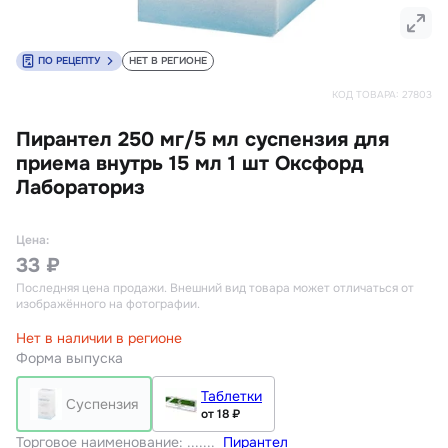
ПО РЕЦЕПТУ
НЕТ В РЕГИОНЕ
КОД ТОВАРА:
27803
Пирантел 250 мг/5 мл суспензия для
приема внутрь 15 мл 1 шт Оксфорд
Лабораториз
Цена:
33 ₽
Последняя цена продажи
. Внешний вид товара может отличаться от
изображённого на фотографии.
Нет в наличии в регионе
Форма выпуска
Таблетки
Суспензия
от 18 ₽
Торговое наименование
:
Пирантел