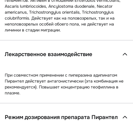
гельминтов.
Активен в отношении
Enterobius vermicularis,
Ascaris lumbriocoides, Ancylostoma duodenale, Necator
americanus, Trichostrongylus orientalis, Trichostrongylus
colubriformis. Действует как на половозрелых, так и на
неполовозрелых особей обоего пола, не действует на
личинки в стадии миграции.
Лекарственное взаимодействие
При совместном применении с пиперазина адипинатом
Пирантел действует антагонистически (эта комбинация не
рекомендуется). Повышает концентрацию теофиллина в
плазме.
Режим дозирования препарата Пирантел