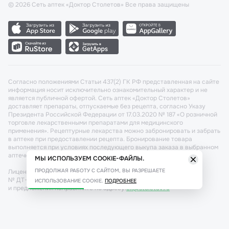
©
2026
Сеть аптек «Доктор Столетов» Все права защищены
Согласно положениями Статьи 437(2) ГК РФ представленная на сайте
информация носит исключительно ознакомительный характер и не
является публичной офертой. Сеть аптек «Доктор Столетов»
доставляет препараты, отпускаемые без рецепта, согласно Указу
Президента Российской Федерации от 17.03.2020 № 187 «О розничной
торговле лекарственными препаратами для медицинского
применения». Рецептурные лекарства можно забронировать и забрать
в аптеке при предоставлении рецепта. Бронирование товара
выполняется при условиях последующего выкупа заказа в выбранном
аптечном пункте.
МЫ ИСПОЛЬЗУЕМ COOKIE-ФАЙЛЫ.
ПРОДОЛЖАЯ РАБОТУ С САЙТОМ, ВЫ РАЗРЕШАЕТЕ
Лицензия №: ЛО-77-02-011340 от 22 декабря 2020г. Разрешение
№ ДТ-77-000421 от 25.10.2021 г. Вопросы по заказам, претензии
ИСПОЛЬЗОВАНИЕ COOKIE.
ПОДРОБНЕЕ
и предложения направляйте по адресу:
cx@stoletov.ru