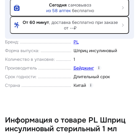
Сегодня
самовывоз
из
58
аптек
бесплатно
От 60 минут
, доставка
бесплатно при заказе
от --₽
Бренд
:
PL
Форма выпуска
:
Шприц инсулиновый
Количество в упаковке
:
1
Производитель
Бейджинг
i
Срок годности
:
Длительный срок
Страна
Китай
i
Информация о товаре PL Шприц
инсулиновый стерильный 1 мл