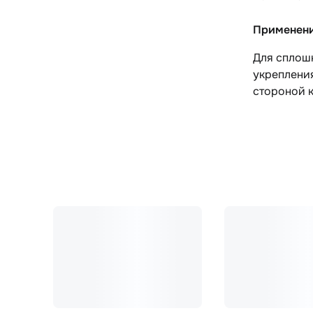
Применен
Для сплошн
укрепления
стороной к