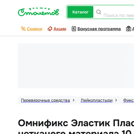
каталог
Поиск по ле
Скидки
Акции
Бонусная программа
Перевязочные средства
Лейкопластыри
Фикс
Омнификс Эластик Пла
нетканого материала 10 