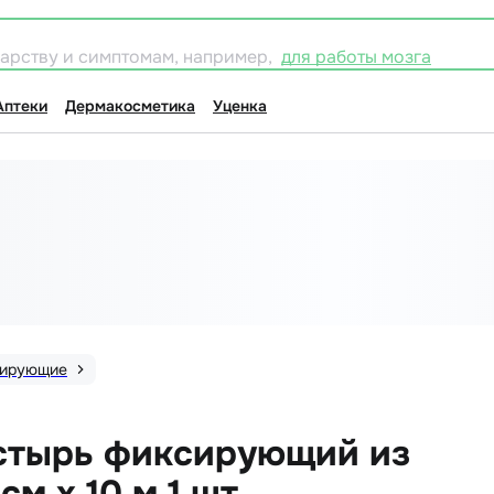
карству и симптомам, например,
для работы мозга
Аптеки
Дермакосметика
Уценка
ирующие
стырь фиксирующий из
см х 10 м 1 шт