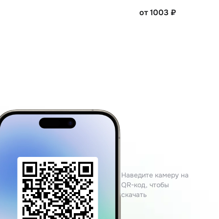
от 1003
₽
Наведите камеру на
QR-код, чтобы
скачать